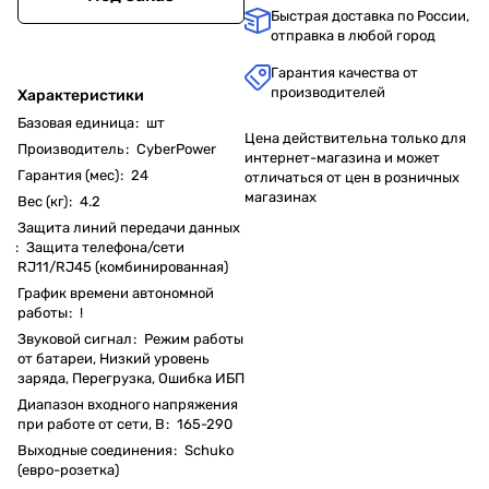
Быстрая доставка по России,
отправка в любой город
Гарантия качества от
производителей
Характеристики
Базовая единица
:
шт
Цена действительна только для
Производитель
:
CyberPower
интернет-магазина и может
Гарантия (мес)
:
24
отличаться от цен в розничных
магазинах
Вес (кг)
:
4.2
Защита линий передачи данных
:
Защита телефона/сети
RJ11/RJ45 (комбинированная)
График времени автономной
работы
:
!
Звуковой сигнал
:
Режим работы
от батареи, Низкий уровень
заряда, Перегрузка, Ошибка ИБП
Диапазон входного напряжения
при работе от сети, В
:
165-290
Выходные соединения
:
Schuko
(евро-розетка)