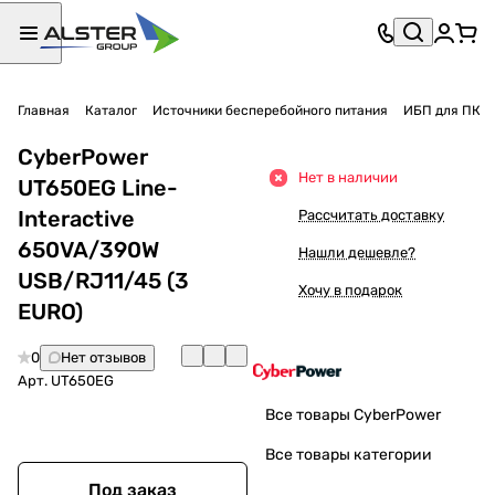
Главная
Каталог
Источники бесперебойного питания
ИБП для ПК
CyberPower
Нет в наличии
UT650EG Line-
Interactive
Рассчитать доставку
650VA/390W
Нашли дешевле?
USB/RJ11/45 (3
Хочу в подарок
EURO)
0
Нет отзывов
Арт.
UT650EG
Все товары CyberPower
Все товары категории
Под заказ