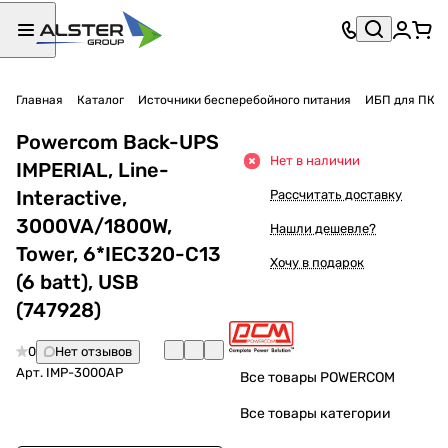
Главная
Каталог
Источники бесперебойного питания
ИБП для ПК
Powercom Back-UPS
Нет в наличии
IMPERIAL, Line-
Interactive,
Рассчитать доставку
3000VA/1800W,
Нашли дешевле?
Tower, 6*IEC320-C13
Хочу в подарок
(6 batt), USB
(747928)
0
Нет отзывов
Арт.
IMP-3000AP
Все товары POWERCOM
Все товары категории