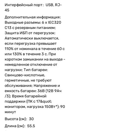
Интерфейсный порт
:
USB, RJ-
45
Дополнительная информация
:
Выходные разъемы: 6 х IEC320
С13 с резервным питанием;
Защита ИБП от перегрузок:
Автоматически выключается,
если перегрузка превышает
110% от номинала в течение 60 с
или 130% в течение 3 с. При
коротком замыкании на выходе -
немедленное отключение от
нагрузки; Тип батареи:
Свинцово-кислотные,
герметичные, не требуют
обслуживания; Напряжение и
емкость батареи: 36В (12В 9Ач
/3); Время батарейной
поддержки (ПК с 17&quot;
монитором, нагрузка 150Вт*): 90
минут
Высота (см)
:
30
Длина (см)
:
55.5