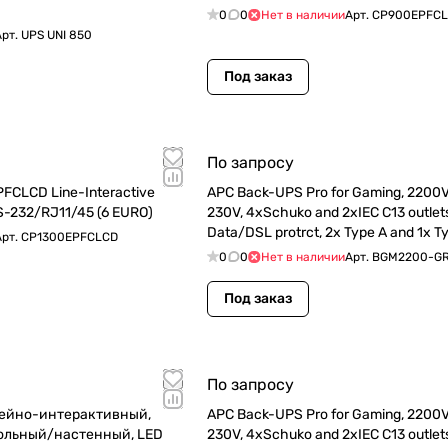
0
0
Нет в наличии
Арт.
CP900EPFC
Арт.
UPS UNI 850
Под заказ
По запросу
FCLCD Line-Interactive
APC Back-UPS Pro for Gaming, 2200
-232/RJ11/45 (6 EURO)
230V, 4xSchuko and 2xIEC C13 outlets
Data/DSL protrct, 2x Type A and 1x T
Арт.
CP1300EPFCLCD
(BGM2200-GR)
0
0
Нет в наличии
Арт.
BGM2200-G
Под заказ
По запросу
ейно-интерактивный,
APC Back-UPS Pro for Gaming, 2200
польный/настенный, LED
230V, 4xSchuko and 2xIEC C13 outlets