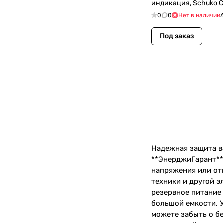
индикация, Schuko CEE
резервным (UPS SAF
0
0
Нет в наличии
Под заказ
Надежная защита в
**ЭнерджиГарант**
напряжения или от
техники и другой э
резервное питание
большой емкости. 
можете забыть о б