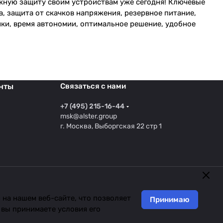
жную защиту своим устройствам уже сегодня! Ключевые
, защита от скачков напряжения, резервное питание,
ики, время автономии, оптимальное решение, удобное
нты
Связаться с нами
+7 (495) 215-16-44
msk@alster.group
г. Москва, Выборгская 22 стр 1
на нашем веб-сайте, что позволяет
Принимаю
 вы принимаете условия его