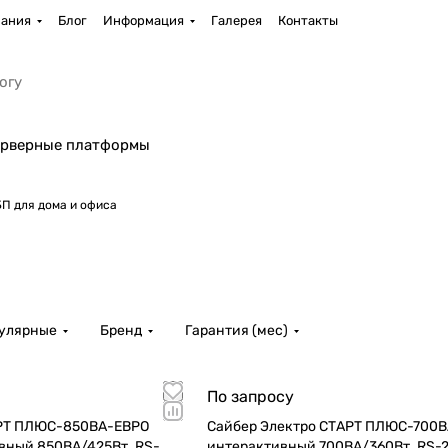
ания
Блог
Информация
Галерея
Контакты
рверные платформы
П для дома и офиса
пулярные
Бренд
Гарантия (мес)
По запросу
АРТ ПЛЮС-850ВА-ЕВРО
Сайбер Электро СТАРТ ПЛЮС-700В
5Вт. RS-
интерактивный 700ВА/360Вт. RS-232(4 IEC С13)