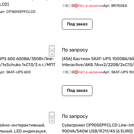
LCD)
0
0
Нет в наличии
Арт.
BR700EA
Арт.
CP1600EPFCLCD
Под заказ
По запросу
UPS 600 600ВА/350Вт/line-
(456) Бастион SKAT-UPS 1000ВА/60
1/1xSchuko 1xС13/3 л.г./МПТ
Interactive/АКБ 7Ачх2/220В/2xC13/
Арт.
SKAT-UPS 600
0
0
Нет в наличии
Арт.
SKAT-UPS 10
Под заказ
По запросу
ейно-интерактивный,
Cyberpower CP900EPFCLCD Line-Int
льный, LED индикация,
900VA/540W USB/RJ11/45 (6 EURO)