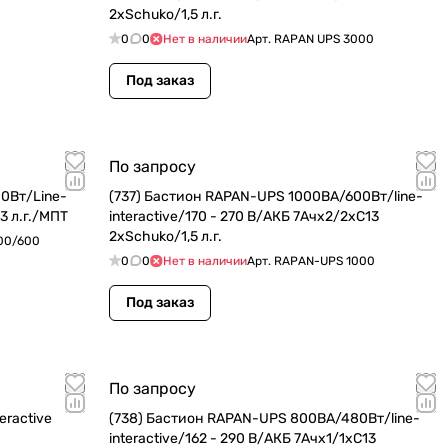
2xSchuko/1,5 л.г.
0
0
Нет в наличии
Арт.
RAPAN UPS 3000
Под заказ
По запросу
0Вт/Line-
(737) Бастион RAPAN-UPS 1000ВА/600Вт/line-
3 л.г./МПТ
interactive/170 - 270 В/АКБ 7Ачx2/2xC13
2xSchuko/1,5 л.г.
00/600
0
0
Нет в наличии
Арт.
RAPAN-UPS 1000
Под заказ
По запросу
eractive
(738) Бастион RAPAN-UPS 800ВА/480Вт/line-
interactive/162 - 290 В/АКБ 7Ачx1/1xC13