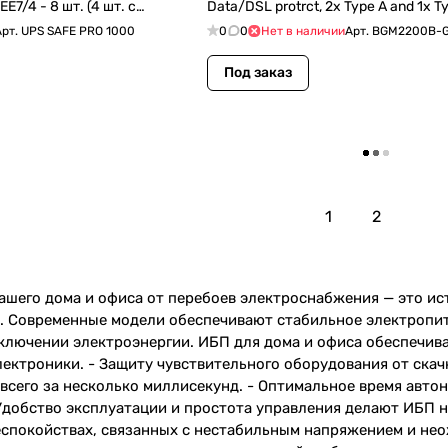
7/4 - 8 шт. (4 шт. с
Data/DSL protrct, 2x Type A and 1x T
E PRO 1000)
(BGM2200B-GR)
Арт.
UPS SAFE PRO 1000
0
0
Нет в наличии
Арт.
BGM2200B-
Под заказ
Загрузить еще
1
2
ашего дома и офиса от перебоев электроснабжения — это ис
. Современные модели обеспечивают стабильное электропит
ключении электроэнергии. ИБП для дома и офиса обеспечива
лектроники. - Защиту чувствительного оборудования от скач
 всего за несколько миллисекунд. - Оптимальное время авт
Удобство эксплуатации и простота управления делают ИБП 
еспокойствах, связанных с нестабильным напряжением и не