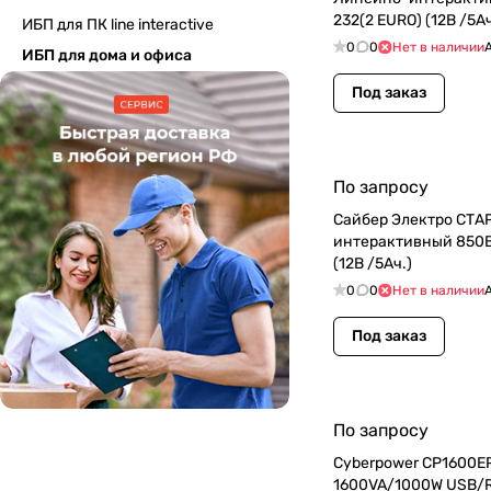
232(2 EURO) (12В /5Ач
ИБП для ПК linе interactive
0
0
Нет в наличии
ИБП для дома и офиса
Под заказ
По запросу
Сайбер Электро СТ
интерактивный 850ВА/425Вт. RS-232(4 IEC С13)
(12В /5Ач.)
0
0
Нет в наличии
Под заказ
По запросу
Cyberpower CP1600EP
1600VA/1000W USB/R