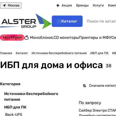
Москва
Акции
Бренды
Услуги
Комп
Каталог
Ноутбуки
Моноблоки
LCD мониторы
Принтеры и МФУ
Се
Главная
Каталог
Источники бесперебойного питания
ИБП для ПК
ИБ
ИБП для дома и офиса
38
Категория
Сначала непо
Источники бесперебойного
питания
По запросу
ИБП для ПК
Сайбер Электро СТ
Back-UPS
Линейно-интерактивный 850ВА/42