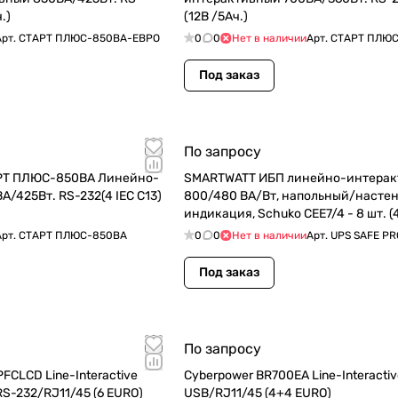
.)
(12В /5Ач.)
Арт.
СТАРТ ПЛЮС-850ВА-ЕВРО
0
0
Нет в наличии
Арт.
СТАРТ ПЛЮС
Под заказ
По запросу
АРТ ПЛЮС-850ВА Линейно-
SMARTWATT ИБП линейно-интерак
800/480 ВА/Вт, напольный/настен
индикация, Schuko CEE7/4 - 8 шт. (4
резервным пи (UPS SAFE PRO 800)
Арт.
СТАРТ ПЛЮС-850ВА
0
0
Нет в наличии
Арт.
UPS SAFE PR
Под заказ
По запросу
FCLCD Line-Interactive
Cyberpower BR700EA Line-Interacti
S-232/RJ11/45 (6 EURO)
USB/RJ11/45 (4+4 EURO)