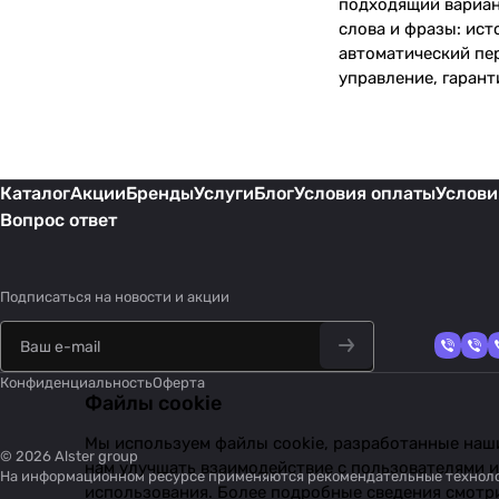
подходящий вариан
слова и фразы: ист
автоматический пе
управление, гарант
Каталог
Акции
Бренды
Услуги
Блог
Условия оплаты
Услови
Вопрос ответ
Подписаться
на новости и акции
Конфиденциальность
Оферта
Файлы cookie
Мы используем файлы cookie, разработанные наши
© 2026 Alster group
нам улучшать взаимодействие с пользователями и
На информационном ресурсе применяются
рекомендательные технол
использования. Более подробные сведения смотр