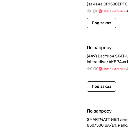
(замена CP1500EPFC
0
0
Нет в наличии
Под заказ
По запросу
(449) Бастион SKAT-
interactive/АКБ 7Ачx
0
0
Нет в наличии
Под заказ
По запросу
SMARTWATT ИБП лин
850/500 ВА/Вт, напо