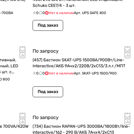
Schuko CEE7/4 - 3 шт.
-700ВА
0
0
Нет в наличии
Арт.
UPS SAFE 400
Под заказ
По запросу
тивный,
(457) Бастион SKAT-UPS 1500ВА/900Вт/Line-
ный, LED
Interactive/АКБ 9Ачх2/220В/2xC13/3 л.г./МПТ
 шт. с
0
0
Нет в наличии
Арт.
SKAT-UPS 1500/900
O 800
Под заказ
По запросу
ve 700VA/420W
(734) Бастион RAPAN-UPS 3000ВА/1800Вт/line-
interactive/162 - 290 В/АКБ 7Ачx4/2xC13