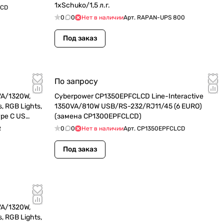
1xSchuko/1,5 л.г.
LCD
0
0
Нет в наличии
Арт.
RAPAN-UPS 800
Под заказ
По запросу
VA/1320W,
Cyberpower CP1350EPFCLCD Line-Interactive
, RGB Lights,
1350VA/810W USB/RS-232/RJ11/45 (6 EURO)
ype C US
(замена CP1300EPFCLCD)
R
0
0
Нет в наличии
Арт.
CP1350EPFCLCD
Под заказ
VA/1320W,
, RGB Lights,