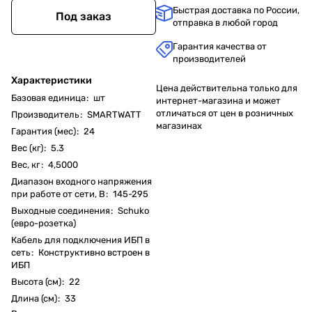
Быстрая доставка по России,
Под заказ
отправка в любой город
Гарантия качества от
производителей
Характеристики
Цена действительна только для
Базовая единица
:
шт
интернет-магазина и может
отличаться от цен в розничных
Производитель
:
SMARTWATT
магазинах
Гарантия (мес)
:
24
Вес (кг)
:
5.3
Вес, кг
:
4,5000
Диапазон входного напряжения
при работе от сети, В
:
145-295
Выходные соединения
:
Schuko
(евро-розетка)
Кабель для подключения ИБП в
сеть
:
Конструктивно встроен в
ИБП
Высота (см)
:
22
Длина (см)
:
33