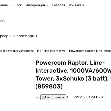
ания
Блог
Информация
Галерея
Контакты
рверные платформы
в и сетевых устройств
ИБП linе interactive
Powercom Raptor, Line-Inter
Powercom Raptor, Line-
Interactive, 1000VA/600W
Tower, 3xSchuko (3 batt),
(859803)
0
Нет отзывов
Арт.
RPT-1000AP-EURO