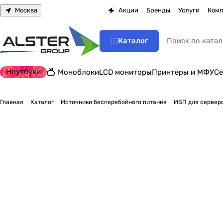
Москва
Акции
Бренды
Услуги
Комп
Каталог
Ноутбуки
Моноблоки
LCD мониторы
Принтеры и МФУ
Се
Главная
Каталог
Источники бесперебойного питания
ИБП для серверо