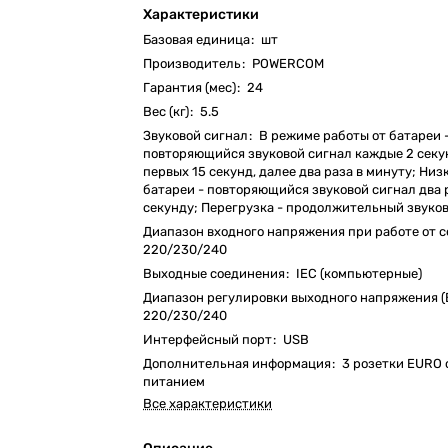
Характеристики
Базовая единица
:
шт
Производитель
:
POWERCOM
Гарантия (мес)
:
24
Вес (кг)
:
5.5
Звуковой сигнал
:
В режиме работы от батареи 
повторяющийся звуковой сигнал каждые 2 секу
первых 15 секунд, далее два раза в минуту; Низ
батареи - повторяющийся звуковой сигнал два 
секунду; Перегрузка - продолжительный звуков
Диапазон входного напряжения при работе от с
220/230/240
Выходные соединения
:
IEC (компьютерные)
Диапазон регулировки выходного напряжения (
220/230/240
Интерфейсный порт
:
USB
Дополнительная информация
:
3 розетки EURO 
питанием
Все характеристики