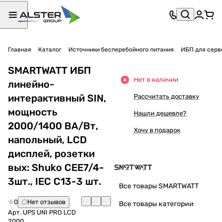
Главная
Каталог
Источники бесперебойного питания
ИБП для серв
SMARTWATT ИБП
Нет в наличии
линейно-
интерактивный SIN,
Рассчитать доставку
мощность
Нашли дешевле?
2000/1400 ВА/Вт,
Хочу в подарок
напольный, LCD
дисплей, розетки
вых: Shuko CEE7/4-
3шт., IEC C13-3 шт.
Все товары SMARTWATT
0
Нет отзывов
Все товары категории
Арт.
UPS UNI PRO LCD
2000