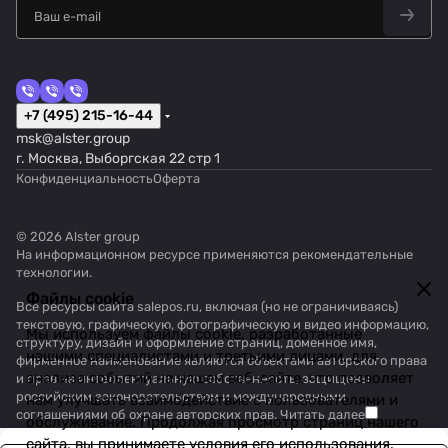
+7 (495) 215-16-44
msk@alster.group
г. Москва, Выборгская 22 стр 1
Конфиденциальность
Оферта
© 2026 Alster group
На информационном ресурсе применяются
рекомендательные
технологии
.
Файлы cookie
Все ресурсы сайта salepos.ru, включая (но не ограничиваясь)
текстовую, графическую, фотографическую и видео информацию,
Мы используем файлы cookie, разработанные
структуру, дизайн и оформление страниц, доменное имя,
нашими специалистами и третьими лицами, для
фирменное наименование являются объектами авторского права
анализа событий на нашем веб-сайте, что позволяет
и прав на интеллектуальную собственность, защищены
российским законодательством и международными
нам улучшать взаимодействие с пользователями и
соглашениями об охране авторских прав.
Читать далее
обслуживание. Продолжая просмотр страниц нашего
сайта, вы принимаете условия его использования.