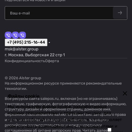
+7 (495) 215-16-44
msk@alster.group
г. Москва, Выборгская 22 стр 1
Конфиденциальность
Оферта
© 2026 Alster group
На информационном ресурсе применяются
рекомендательные
технологии
.
Файлы cookie
Все ресурсы сайта salepos.ru, включая (но не ограничиваясь)
текстовую, графическую, фотографическую и видео информацию,
Мы используем файлы cookie, разработанные
структуру, дизайн и оформление страниц, доменное имя,
нашими специалистами и третьими лицами, для
фирменное наименование являются объектами авторского права
анализа событий на нашем веб-сайте, что позволяет
и прав на интеллектуальную собственность, защищены
российским законодательством и международными
нам улучшать взаимодействие с пользователями и
соглашениями об охране авторских прав.
Читать далее