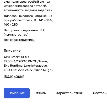
аккумуляторов, особый сигнал
исчерпания заряда батарей,
возможность задания задержек
Диапазон входного напряжения
при работе от сети, В
:
141 - 255,
160 - 280
Выходные соединения
:
IEC
(компьютерные)
Все характеристики
Описание
APC Smart-UPS X
2200VA/1980W, RM 2U/Tower,
Ext. Runtime, Line-Interactive,
LCD, Out: 220-240V 8xC13 (3-gr.
switched) 1xC19, SmartSlot, USB,
Все описание
EPO, HS User Replaceable Bat,
Black, 1 year warranty
Описание
Отзывы
Характеристики
Доставк