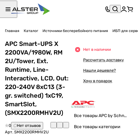
Главная
Каталог
Источники бесперебойного питания
ИБП для серв
APC Smart-UPS X
Нет в наличии
2200VA/1980W, RM
2U/Tower, Ext.
Рассчитать доставку
Runtime, Line-
Нашли дешевле?
Interactive, LCD, Out:
Хочу в подарок
220-240V 8xC13 (3-
gr. switched) 1xC19,
SmartSlot,
(SMX2200RMHV2U)
Все товары APC by Schneider Electric
0
Нет отзывов
Все товары категории
Арт.
SMX2200RMHV2U