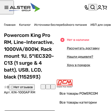
Главная
Каталог
Источники бесперебойного питания
ИБП для серв
Powercom King Pro
Нет в наличии
RM, Line-Interactive,
1000VA/800W, Rack
Рассчитать доставку
mount 1U, 5*IEC320-
Нашли дешевле?
C13 (1 surge & 4
Хочу в подарок
batt), USB, LCD,
black (1152593)
0
Нет отзывов
Арт.
KIN-1000AP RM
Все товары POWERCOM
Все товары категории