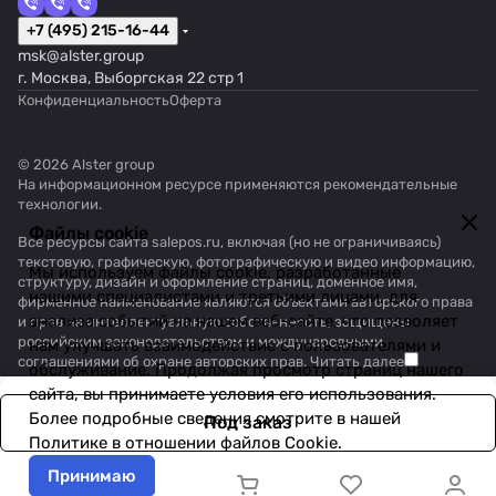
+7 (495) 215-16-44
msk@alster.group
г. Москва, Выборгская 22 стр 1
Конфиденциальность
Оферта
© 2026 Alster group
На информационном ресурсе применяются
рекомендательные
технологии
.
Файлы cookie
Все ресурсы сайта salepos.ru, включая (но не ограничиваясь)
текстовую, графическую, фотографическую и видео информацию,
Мы используем файлы cookie, разработанные
структуру, дизайн и оформление страниц, доменное имя,
нашими специалистами и третьими лицами, для
фирменное наименование являются объектами авторского права
анализа событий на нашем веб-сайте, что позволяет
и прав на интеллектуальную собственность, защищены
российским законодательством и международными
нам улучшать взаимодействие с пользователями и
соглашениями об охране авторских прав.
Читать далее
обслуживание. Продолжая просмотр страниц нашего
сайта, вы принимаете условия его использования.
Более подробные сведения смотрите в нашей
Под заказ
Политике в отношении файлов Cookie
.
Принимаю