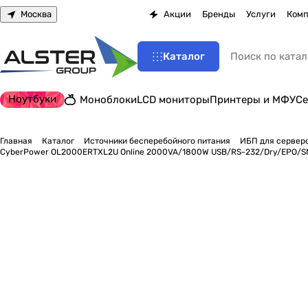
Москва
Акции
Бренды
Услуги
Комп
Каталог
Ноутбуки
Моноблоки
LCD мониторы
Принтеры и МФУ
Се
Главная
Каталог
Источники бесперебойного питания
ИБП для серверо
CyberPower OL2000ERTXL2U Online 2000VA/1800W USB/RS-232/Dry/EPO/SNMPs