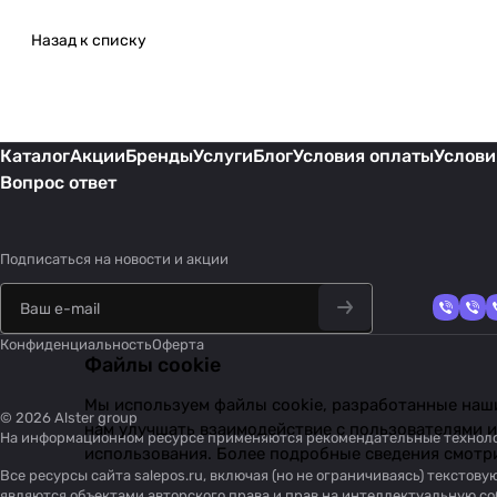
Назад к списку
Каталог
Акции
Бренды
Услуги
Блог
Условия оплаты
Услови
Вопрос ответ
Подписаться
на новости и акции
Конфиденциальность
Оферта
Файлы cookie
Мы используем файлы cookie, разработанные наши
© 2026 Alster group
нам улучшать взаимодействие с пользователями и
На информационном ресурсе применяются
рекомендательные технол
использования. Более подробные сведения смотр
Все ресурсы сайта salepos.ru, включая (но не ограничиваясь) тексто
являются объектами авторского права и прав на интеллектуальную 