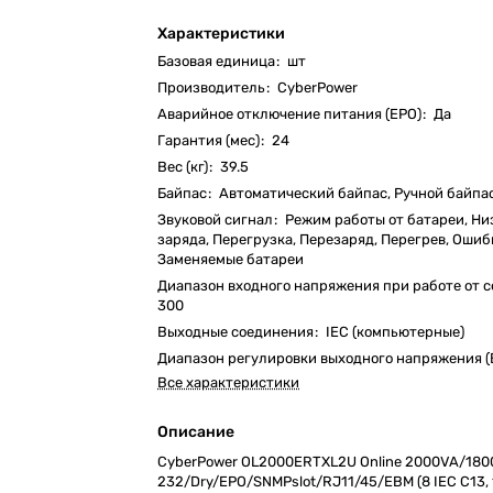
Характеристики
Базовая единица
:
шт
Производитель
:
CyberPower
Аварийное отключение питания (EPO)
:
Да
Гарантия (мес)
:
24
Вес (кг)
:
39.5
Байпас
:
Автоматический байпас, Ручной байпа
Звуковой сигнал
:
Режим работы от батареи, Ни
заряда, Перегрузка, Перезаряд, Перегрев, Ошиб
Заменяемые батареи
Диапазон входного напряжения при работе от с
300
Выходные соединения
:
IEC (компьютерные)
Диапазон регулировки выходного напряжения (
Все характеристики
Описание
CyberPower OL2000ERTXL2U Online 2000VA/18
232/Dry/EPO/SNMPslot/RJ11/45/EBM (8 IEC С13, 1