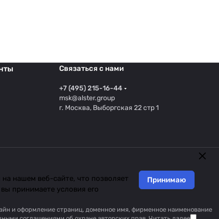
нты
Связаться с нами
+7 (495) 215-16-44
msk@alster.group
г. Москва, Выборгская 22 стр 1
на нашем веб-сайте, что позволяет
Принимаю
 вы принимаете условия его
изайн и оформление страниц, доменное имя, фирменное наименование
дными соглашениями об охране авторских прав.
Читать далее