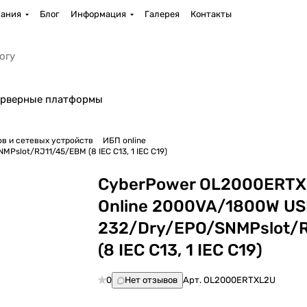
ания
Блог
Информация
Галерея
Контакты
рверные платформы
в и сетевых устройств
ИБП online
lot/RJ11/45/EBM (8 IEC С13, 1 IEC C19)
CyberPower OL2000ERT
Online 2000VA/1800W U
232/Dry/EPO/SNMPslot/
(8 IEC С13, 1 IEC C19)
0
Нет отзывов
Арт.
OL2000ERTXL2U