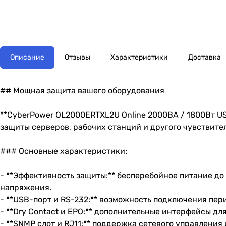
Описание
Отзывы
Характеристики
Доставка
## Мощная защита вашего оборудования
**CyberPower OL2000ERTXL2U Online 2000ВА / 1800Вт U
защиты серверов, рабочих станций и другого чувствите
### Основные характеристики:
- **Эффективность защиты:** бесперебойное питание до
напряжения.
- **USB-порт и RS-232:** возможность подключения пе
- **Dry Contact и EPO:** дополнительные интерфейсы д
- **SNMP слот и RJ11:** поддержка сетевого управления