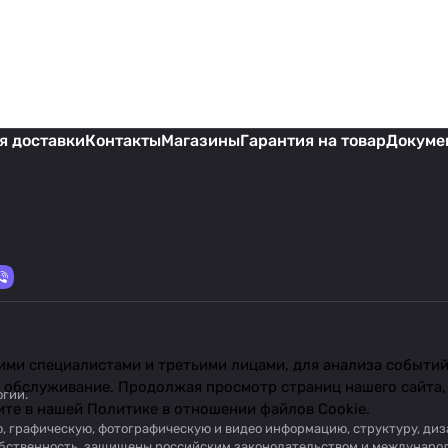
я доставки
Контакты
Магазины
Гарантия на товар
Докуме
ми специалистами и третьими лицами, для анализа событий 
 обслуживание. Продолжая просмотр страниц нашего сайта,
огии
.
ите в нашей
Политике в отношении файлов Cookie
.
вую, графическую, фотографическую и видео информацию, структуру, д
собственность, защищены российским законодательством и междунаро