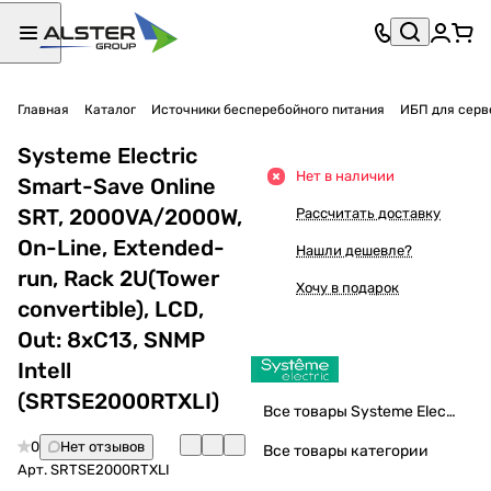
Главная
Каталог
Источники бесперебойного питания
ИБП для серв
Systeme Electric
Нет в наличии
Smart-Save Online
SRT, 2000VA/2000W,
Рассчитать доставку
On-Line, Extended-
Нашли дешевле?
run, Rack 2U(Tower
Хочу в подарок
convertible), LCD,
Out: 8xC13, SNMP
Intell
(SRTSE2000RTXLI)
Все товары Systeme Electric
0
Нет отзывов
Все товары категории
Арт.
SRTSE2000RTXLI