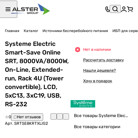
Главная
Каталог
Источники бесперебойного питания
ИБП для серв
Systeme Electric
Нет в наличии
Smart-Save Online
SRT, 8000VA/8000W,
Рассчитать доставку
On-Line, Extended-
Нашли дешевле?
run, Rack 4U (Tower
Хочу в подарок
convertible), LCD,
5xC13, 3xC19, USB,
RS-232
Все товары Systeme Electric
0
Нет отзывов
Арт.
SRTSE8KRTXLIG2
Все товары категории