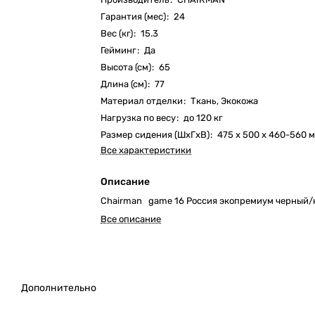
Гарантия (мес)
:
24
Вес (кг)
:
15.3
Гейминг
:
Да
Высота (см)
:
65
Длина (см)
:
77
Материал отделки
:
Ткань, Экокожа
Нагрузка по весу
:
до 120 кг
Размер сидения (ШxГxВ)
:
475 x 500 x 460-560 
Все характеристики
Описание
Chairman game 16 Россия экопремиум черный
Все описание
Дополнительно