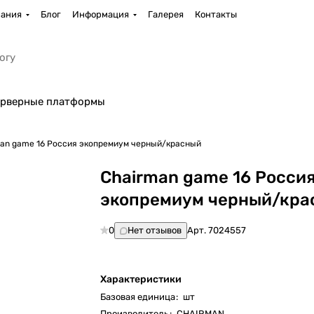
ания
Блог
Информация
Галерея
Контакты
рверные платформы
Chairman game 16 Россия экопремиум черный/красный
Chairman game 16 Росси
экопремиум черный/кра
0
Нет отзывов
Арт.
7024557
Характеристики
Базовая единица
:
шт
Производитель
:
CHAIRMAN