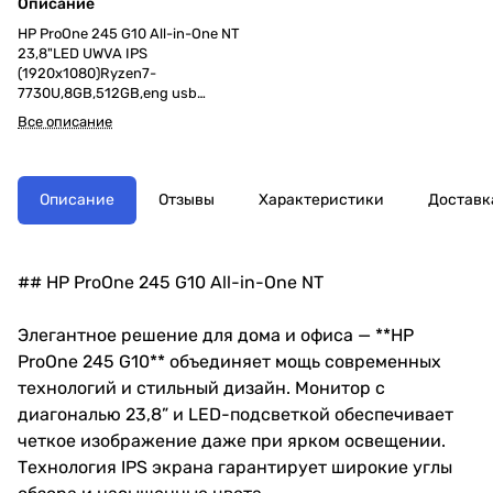
Описание
HP ProOne 245 G10 All-in-One NT
23,8"LED UWVA IPS
(1920x1080)Ryzen7-
7730U,8GB,512GB,eng usb
kbd,mouse,5MP,WiFi,BT,Iron
Все описание
Gray,DOS,1Wty
Описание
Отзывы
Характеристики
Доставк
## HP ProOne 245 G10 All-in-One NT
Элегантное решение для дома и офиса — **HP
ProOne 245 G10** объединяет мощь современных
технологий и стильный дизайн. Монитор с
диагональю 23,8” и LED-подсветкой обеспечивает
четкое изображение даже при ярком освещении.
Технология IPS экрана гарантирует широкие углы