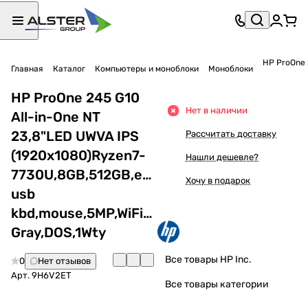
HP ProOne 
Главная
Каталог
Компьютеры и моноблоки
Моноблоки
HP ProOne 245 G10
Нет в наличии
All-in-One NT
23,8"LED UWVA IPS
Рассчитать доставку
(1920x1080)Ryzen7-
Нашли дешевле?
7730U,8GB,512GB,eng
Хочу в подарок
usb
kbd,mouse,5MP,WiFi,BT,Iron
Gray,DOS,1Wty
Все товары HP Inc.
0
Нет отзывов
Арт.
9H6V2ET
Все товары категории