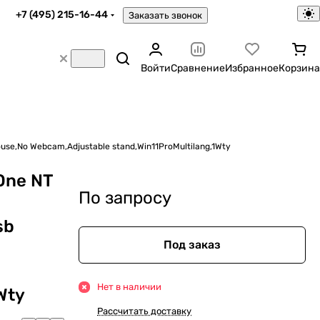
+7 (495) 215-16-44
Заказать звонок
Войти
Сравнение
Избранное
Корзина
use,No Webcam,Adjustable stand,Win11ProMultilang,1Wty
One NT
По запросу
sb
Под заказ
Нет в наличии
Wty
Рассчитать доставку