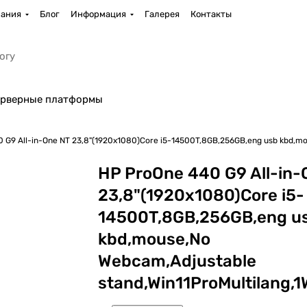
ания
Блог
Информация
Галерея
Контакты
рверные платформы
 G9 All-in-One NT 23,8"(1920x1080)Core i5-14500T,8GB,256GB,eng usb kbd,mo
HP ProOne 440 G9 All-in-
23,8"(1920x1080)Core i5-
14500T,8GB,256GB,eng u
kbd,mouse,No
Webcam,Adjustable
stand,Win11ProMultilang,1