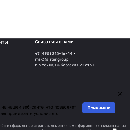
нты
Связаться с нами
+7 (495) 215-16-44
msk@alster.group
г. Москва, Выборгская 22 стр 1
на нашем веб-сайте, что позволяет
Принимаю
 вы принимаете условия его
изайн и оформление страниц, доменное имя, фирменное наименование