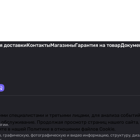
я доставки
Контакты
Магазины
Гарантия на товар
Докуме
ми специалистами и третьими лицами, для анализа событий 
 обслуживание. Продолжая просмотр страниц нашего сайта,
огии
.
ите в нашей
Политике в отношении файлов Cookie
.
вую, графическую, фотографическую и видео информацию, структуру, д