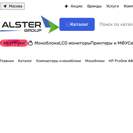
Москва
Акции
Бренды
Услуги
Комп
Каталог
Ноутбуки
Моноблоки
LCD мониторы
Принтеры и МФУ
Се
Главная
Каталог
Компьютеры и моноблоки
Моноблоки
HP ProOne 440