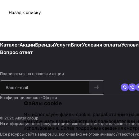
Назад к списку
Каталог
Акции
Бренды
Услуги
Блог
Условия оплаты
Услови
Вопрос ответ
Подписаться
на новости и акции
Конфиденциальность
Оферта
Файлы cookie
Мы используем файлы cookie, разработанные наши
© 2026 Alster group
нам улучшать взаимодействие с пользователями и
На информационном ресурсе применяются
рекомендательные технол
использования. Более подробные сведения смотр
Все ресурсы сайта salepos.ru, включая (но не ограничиваясь) тексто