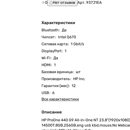
0
Нет отзывов
Арт.
937J1EA
Характеристики
Bluetooth
:
Да
Чипсет
:
Intel Q670
Cетевая карта
:
1 Gbit/s
DisplayPort
:
1
Wi-Fi
:
Да
HDMI
:
1
Базовая единица
:
шт
Производитель
:
HP Inc.
Гарантия (мес)
:
12
USB
:
6
Все характеристики
Описание
HP ProOne 440 G9 All-in-One NT 23,8"(1920x1080)
14500T,8GB,256GB,eng usb kbd,mouse,No Webca