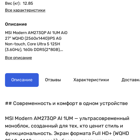
Вес (кг)
:
12.85
Все характеристики
Описание
MSI Modern AM273QP AI 1UM AiO
27" WQHD (2560x1440)IPS AG
Non-touch, Core Ultra 5 125H
(3.6GHz), 16Gb DDR5(2*8GB),
512GB SSD M.2, Intel UHD, WiFi,
Все описание
BT, camera, WirelessKB&mouse
Eng/Rus,NoOS,1y,Black
Описание
Отзывы
Характеристики
Доставк
## Современность и комфорт в одном устройстве
MSI Modern AM273QP AI 1UM — ультрасовременный
моноблок, созданный для тех, кто ценит стиль и
функциональность. Экран формата Full HD+ (WQHD