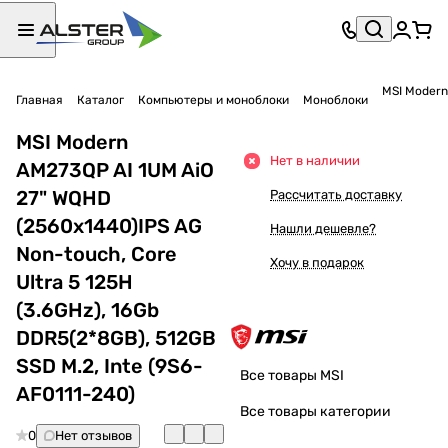
MSI Modern
Главная
Каталог
Компьютеры и моноблоки
Моноблоки
MSI Modern
Нет в наличии
AM273QP AI 1UM AiO
27" WQHD
Рассчитать доставку
(2560x1440)IPS AG
Нашли дешевле?
Non-touch, Core
Хочу в подарок
Ultra 5 125H
(3.6GHz), 16Gb
DDR5(2*8GB), 512GB
SSD M.2, Inte (9S6-
Все товары MSI
AF0111-240)
Все товары категории
0
Нет отзывов