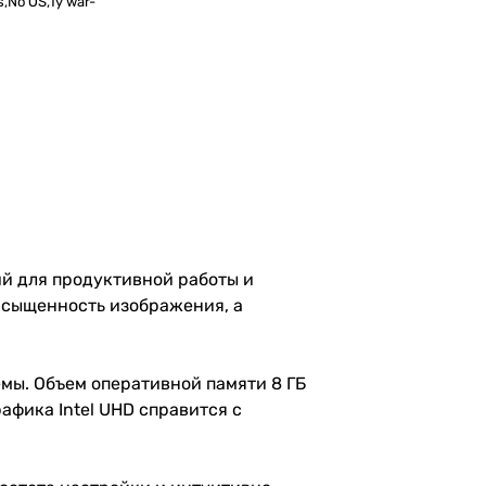
,No OS,1y war-
ий для продуктивной работы и
насыщенность изображения, а
емы. Объем оперативной памяти 8 ГБ
афика Intel UHD справится с