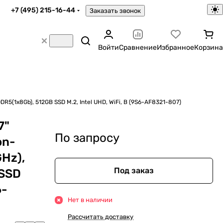
+7 (495) 215-16-44
Заказать звонок
Войти
Сравнение
Избранное
Корзина
DR5(1x8Gb), 512GB SSD M.2, Intel UHD, WiFi, B (9S6-AF8321-807)
7"
По запросу
on-
GHz),
Под заказ
 SSD
6-
Нет в наличии
Рассчитать доставку