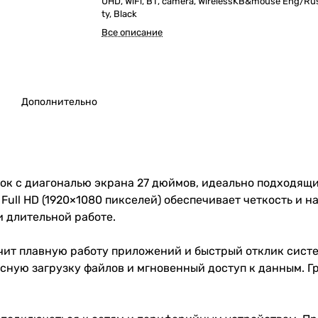
UHD, WiFi, BT, camera, WirelessKB&mouse Eng/Rus
ty, Black
Все описание
Дополнительно
лок с диагональю экрана 27 дюймов, идеально подходящ
Full HD (1920×1080 пикселей) обеспечивает четкость и 
 длительной работе.
спечит плавную работу приложений и быстрый отклик сист
сную загрузку файлов и мгновенный доступ к данным. Гр