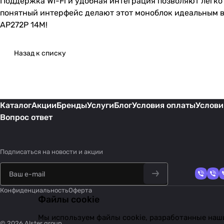
Поддержка Wi-Fi и удобная интеграция позволяют легк
понятный интерфейс делают этот моноблок идеальным вы
AP272P 14M!
Назад к списку
Каталог
Акции
Бренды
Услуги
Блог
Условия оплаты
Услови
Вопрос ответ
Подписаться
на новости и акции
Конфиденциальность
Оферта
Файлы cookie
Мы используем файлы cookie, разработанные наши
© 2026 Alster group