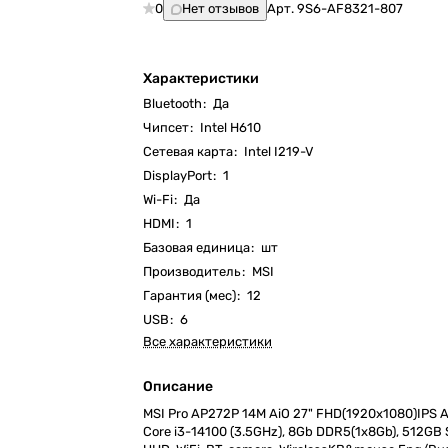
0
Нет отзывов
Арт.
9S6-AF8321-807
Характеристики
Bluetooth
:
Да
Чипсет
:
Intel H610
Cетевая карта
:
Intel I219-V
DisplayPort
:
1
Wi-Fi
:
Да
HDMI
:
1
Базовая единица
:
шт
Производитель
:
MSI
Гарантия (мес)
:
12
USB
:
6
Все характеристики
Описание
MSI Pro AP272P 14M AiO 27" FHD(1920x1080)IPS 
Core i3-14100 (3.5GHz), 8Gb DDR5(1x8Gb), 512GB S