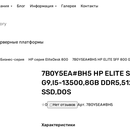
ания
Блог
Информация
Галерея
Контакты
рверные платформы
Бизнес-серия
HP серия EliteDesk 800
7B0Y5EA#BH5 HP ELITE SFF 800 G
7B0Y5EA#BH5 HP ELITE S
G9,I5-13500,8GB DDR5,5
SSD,DOS
0
Нет отзывов
Арт.
7B0Y5EA#BH5
Характеристики