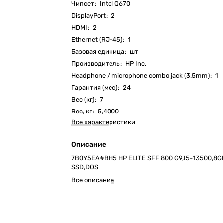
Чипсет
:
Intel Q670
DisplayPort
:
2
HDMI
:
2
Ethernet (RJ-45)
:
1
Базовая единица
:
шт
Производитель
:
HP Inc.
Headphone / microphone combo jack (3.5mm)
:
1
Гарантия (мес)
:
24
Вес (кг)
:
7
Вес, кг
:
5,4000
Все характеристики
Описание
7B0Y5EA#BH5 HP ELITE SFF 800 G9,I5-13500,8
SSD,DOS
Все описание