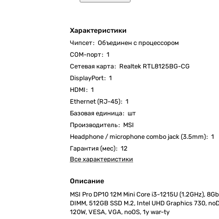
Характеристики
Чипсет
:
Объединен с процессором
COM-порт
:
1
Cетевая карта
:
Realtek RTL8125BG-CG
DisplayPort
:
1
HDMI
:
1
Ethernet (RJ-45)
:
1
Базовая единица
:
шт
Производитель
:
MSI
Headphone / microphone combo jack (3.5mm)
:
1
Гарантия (мес)
:
12
Все характеристики
Описание
MSI Pro DP10 12M Mini Core i3-1215U (1.2GHz), 8
DIMM, 512GB SSD M.2, Intel UHD Graphics 730, noD
120W, VESA, VGA, noOS, 1y war-ty