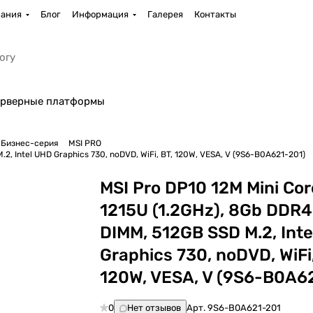
ания
Блог
Информация
Галерея
Контакты
рверные платформы
Бизнес-серия
MSI PRO
.2, Intel UHD Graphics 730, noDVD, WiFi, BT, 120W, VESA, V (9S6-B0A621-201)
MSI Pro DP10 12M Mini Cor
1215U (1.2GHz), 8Gb DDR4
DIMM, 512GB SSD M.2, Int
Graphics 730, noDVD, WiFi,
120W, VESA, V (9S6-B0A6
0
Нет отзывов
Арт.
9S6-B0A621-201