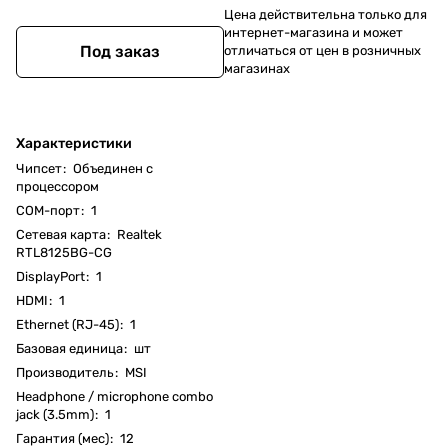
Цена действительна только для
интернет-магазина и может
Под заказ
отличаться от цен в розничных
магазинах
Характеристики
Чипсет
:
Объединен с
процессором
COM-порт
:
1
Cетевая карта
:
Realtek
RTL8125BG-CG
DisplayPort
:
1
HDMI
:
1
Ethernet (RJ-45)
:
1
Базовая единица
:
шт
Производитель
:
MSI
Headphone / microphone combo
jack (3.5mm)
:
1
Гарантия (мес)
:
12