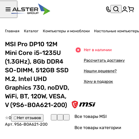
Главная
Каталог
Компьютеры и моноблоки
Настольные компьютер
MSI Pro DP10 12M
Нет в наличии
Mini Core i5-1235U
(1.3GHz), 8Gb DDR4
Рассчитать доставку
SO-DIMM, 512GB SSD
Нашли дешевле?
M.2, Intel UHD
Хочу в подарок
Graphics 730, noDVD,
WiFi, BT, 120W, VESA,
V (9S6-B0A621-200)
Все товары MSI
0
Нет отзывов
Арт.
9S6-B0A621-200
Все товары категории