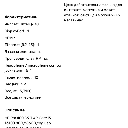
Цена действительна только для
интернет-магазина и может
отличаться от цен в розничных
Характеристики
магазинах
Чипсет
:
Intel Q670
DisplayPort
:
1
HDMI
:
1
Ethernet (RJ-45)
:
1
Базовая единица
:
шт
Производитель
:
HP Inc.
Headphone / microphone combo
jack (3.5mm)
:
1
Гарантия (мес)
:
12
Вес (кг)
:
6.9
Вес, кг
:
5,3100
Все характеристики
Описание
HP Pro 400 G9 TWR Core i3-
13100,8GB,256GB,eng usb