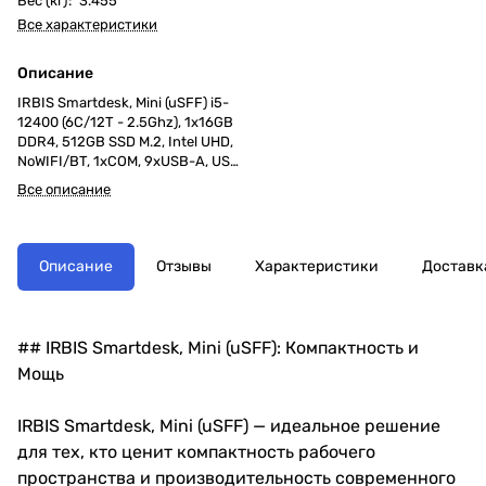
Вес (кг)
:
3.455
Все характеристики
Описание
IRBIS Smartdesk, Mini (uSFF) i5-
12400 (6C/12T - 2.5Ghz), 1x16GB
DDR4, 512GB SSD M.2, Intel UHD,
NoWIFI/BT, 1xCOM, 9xUSB-A, USB
KB+Mouse, fTPM, DOS 1Y
Все описание
(совместим с Astra Linux SE
1.7/1.8)
Описание
Отзывы
Характеристики
Доставк
## IRBIS Smartdesk, Mini (uSFF): Компактность и
Мощь
IRBIS Smartdesk, Mini (uSFF) — идеальное решение
для тех, кто ценит компактность рабочего
пространства и производительность современного