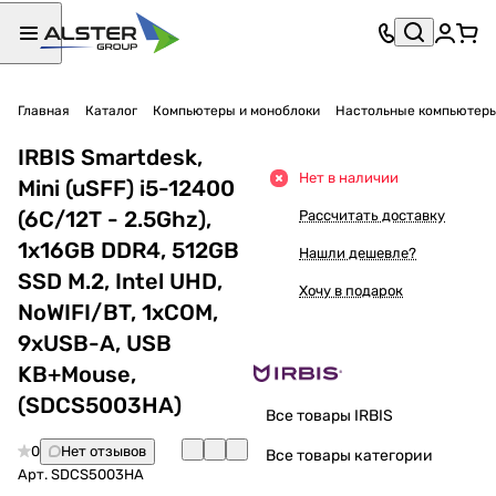
Главная
Каталог
Компьютеры и моноблоки
Настольные компьютер
IRBIS Smartdesk,
Нет в наличии
Mini (uSFF) i5-12400
(6C/12T - 2.5Ghz),
Рассчитать доставку
1x16GB DDR4, 512GB
Нашли дешевле?
SSD M.2, Intel UHD,
Хочу в подарок
NoWIFI/BT, 1xCOM,
9xUSB-A, USB
KB+Mouse,
(SDCS5003HA)
Все товары IRBIS
0
Нет отзывов
Все товары категории
Арт.
SDCS5003HA