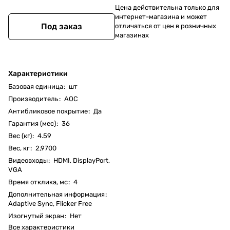
Цена действительна только для
интернет-магазина и может
Под заказ
отличаться от цен в розничных
магазинах
Характеристики
Базовая единица
:
шт
Производитель
:
AOC
Антибликовое покрытие
:
Да
Гарантия (мес)
:
36
Вес (кг)
:
4.59
Вес, кг
:
2,9700
Видеовходы
:
HDMI, DisplayPort,
VGA
Время отклика, мс
:
4
Дополнительная информация
:
Adaptive Sync, Flicker Free
Изогнутый экран
:
Нет
Все характеристики