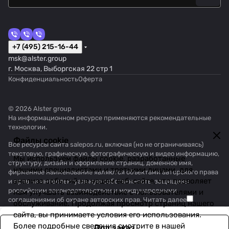
+7 (495) 215-16-44
msk@alster.group
г. Москва, Выборгская 22 стр 1
Конфиденциальность
Оферта
© 2026 Alster group
На информационном ресурсе применяются
рекомендательные
технологии
.
Файлы cookie
Все ресурсы сайта salepos.ru, включая (но не ограничиваясь)
текстовую, графическую, фотографическую и видео информацию,
Мы используем файлы cookie, разработанные
структуру, дизайн и оформление страниц, доменное имя,
нашими специалистами и третьими лицами, для
фирменное наименование являются объектами авторского права
анализа событий на нашем веб-сайте, что позволяет
и прав на интеллектуальную собственность, защищены
российским законодательством и международными
нам улучшать взаимодействие с пользователями и
соглашениями об охране авторских прав.
Читать далее
обслуживание. Продолжая просмотр страниц нашего
сайта, вы принимаете условия его использования.
Более подробные сведения смотрите в нашей
Под заказ