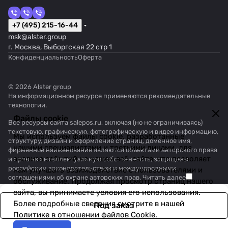
+7 (495) 215-16-44
msk@alster.group
г. Москва, Выборгская 22 стр 1
Конфиденциальность
Оферта
© 2026 Alster group
На информационном ресурсе применяются
рекомендательные
технологии
.
Файлы cookie
Все ресурсы сайта salepos.ru, включая (но не ограничиваясь)
текстовую, графическую, фотографическую и видео информацию,
Мы используем файлы cookie, разработанные
структуру, дизайн и оформление страниц, доменное имя,
нашими специалистами и третьими лицами, для
фирменное наименование являются объектами авторского права
анализа событий на нашем веб-сайте, что позволяет
и прав на интеллектуальную собственность, защищены
российским законодательством и международными
нам улучшать взаимодействие с пользователями и
соглашениями об охране авторских прав.
Читать далее
обслуживание. Продолжая просмотр страниц нашего
сайта, вы принимаете условия его использования.
Более подробные сведения смотрите в нашей
Под заказ
Политике в отношении файлов Cookie
.