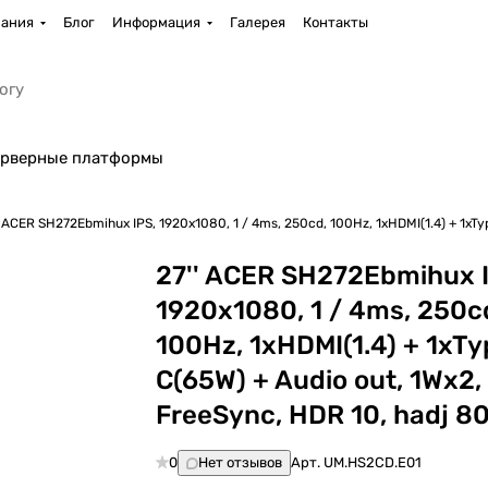
ания
Блог
Информация
Галерея
Контакты
рверные платформы
27'' ACER SH272Ebmihux IPS, 1920x1080, 1 / 4ms, 250cd, 100Hz, 1xHDMI
27'' ACER SH272Ebmihux 
1920x1080, 1 / 4ms, 250c
100Hz, 1xHDMI(1.4) + 1xTy
C(65W) + Audio out, 1Wx2,
FreeSync, HDR 10, hadj 8
0
Нет отзывов
Арт.
UM.HS2CD.E01