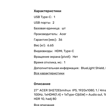
Характеристики
USB Type-C
:
1
USB порты
:
2
Базовая единица
:
шт
Производитель
:
Acer
Гарантия (мес)
:
36
Вес (кг)
:
6.65
Видеовходы
:
HDMI, Type-C
Вращение экрана (pivot)
:
Нет
Время отклика, мс
:
1
Дополнительная информация
:
BlueLight Shield,
Все характеристики
Описание
27'' ACER SH272Ebmihux IPS, 1920x1080, 1 / 4ms
100Hz, 1xHDMI(1.4) + 1xType-C(65W) + Audio out, 
HDR 10, hadj 80
Все описание