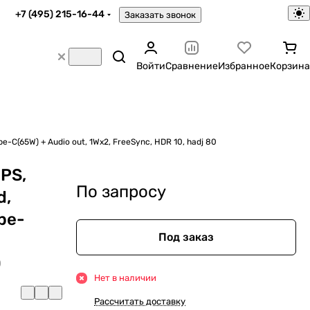
+7 (495) 215-16-44
Заказать звонок
Войти
Сравнение
Избранное
Корзина
(1.4) + 1xType-C(65W) + Audio out, 1Wx2, FreeSync, HDR 10, hadj 80
IPS,
По запросу
d,
pe-
Под заказ
0
Нет в наличии
Рассчитать доставку