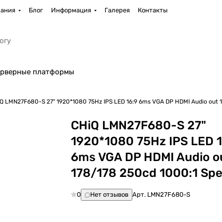
ания
Блог
Информация
Галерея
Контакты
рверные платформы
CHiQ LMN27F680-S 27" 1920*1080 75Hz IPS LED 16:9 6ms VGA DP HDMI Audi
CHiQ LMN27F680-S 27"
1920*1080 75Hz IPS LED 1
6ms VGA DP HDMI Audio o
178/178 250cd 1000:1 Sp
0
Нет отзывов
Арт.
LMN27F680-S