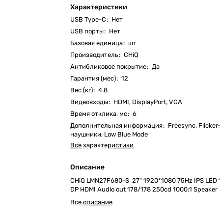
Характеристики
USB Type-C
:
Нет
USB порты
:
Нет
Базовая единица
:
шт
Производитель
:
CHiQ
Антибликовое покрытие
:
Да
Гарантия (мес)
:
12
Вес (кг)
:
4.8
Видеовходы
:
HDMI, DisplayPort, VGA
Время отклика, мс
:
6
Дополнительная информация
:
Freesync, Flicker
наушники, Low Blue Mode
Все характеристики
Описание
CHiQ LMN27F680-S 27" 1920*1080 75Hz IPS LED 
DP HDMI Audio out 178/178 250cd 1000:1 Speaker
Все описание