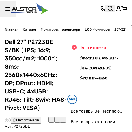
Главная
Каталог
Мониторы, телевизоры
LCD Мониторы
25"-32"
Dell 27" P2723DE
Нет в наличии
S/BK ( IPS; 16:9;
350cd/m2; 1000:1;
Рассчитать доставку
8ms;
Нашли дешевле?
2560x1440x60Hz;
Хочу в подарок
DP; DPout; HDMI;
USB-C; 4xUSB;
RJ45; Tilt; Swiv; HAS;
Pivot; VESA)
Все товары Dell Technologies
0
Нет отзывов
Все товары категории
Арт.
P2723DE