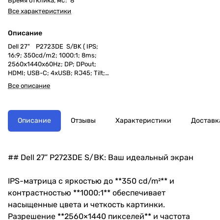
Время отклика, мс
:
8
Все характеристики
Описание
Dell 27" P2723DE S/BK ( IPS;
16:9; 350cd/m2; 1000:1; 8ms;
2560x1440x60Hz; DP; DPout;
HDMI; USB-C; 4xUSB; RJ45; Tilt;
Swiv; HAS; Pivot; VESA)
Все описание
Описание
Отзывы
Характеристики
Доставк
## Dell 27” P2723DE S/BK: Ваш идеальный экран
IPS-матрица с яркостью до **350 cd/m²** и
контрастностью **1000:1** обеспечивает
насыщенные цвета и четкость картинки.
Разрешение **2560×1440 пикселей** и частота