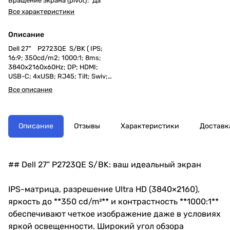
Вращение экрана (pivot)
:
Да
Все характеристики
Описание
Dell 27" P2723QE S/BK ( IPS;
16:9; 350cd/m2; 1000:1; 8ms;
3840x2160x60Hz; DP; HDMI;
USB-C; 4xUSB; RJ45; Tilt; Swiv;
HAS; Pivot;VESA)
Все описание
Описание
Отзывы
Характеристики
Доставк
## Dell 27” P2723QE S/BK: ваш идеальный экран
IPS-матрица, разрешение Ultra HD (3840×2160),
яркость до **350 cd/m²** и контрастность **1000:1**
обеспечивают четкое изображение даже в условиях
яркой освещенности. Широкий угол обзора