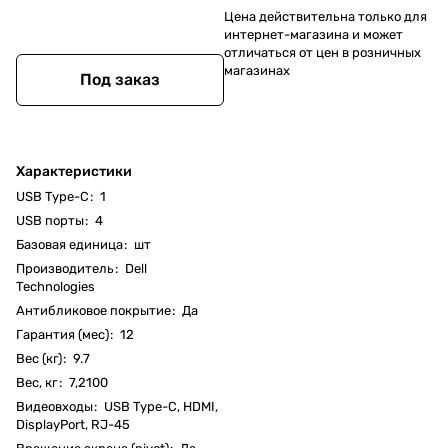
Цена действительна только для
интернет-магазина и может
отличаться от цен в розничных
магазинах
Под заказ
Характеристики
USB Type-C
:
1
USB порты
:
4
Базовая единица
:
шт
Производитель
:
Dell
Technologies
Антибликовое покрытие
:
Да
Гарантия (мес)
:
12
Вес (кг)
:
9.7
Вес, кг
:
7,2100
Видеовходы
:
USB Type-C, HDMI,
DisplayPort, RJ-45