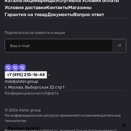
Каталог
Акции
Бренды
Услуги
Блог
Условия оплаты
Условия доставки
Контакты
Магазины
Гарантия на товар
Документы
Вопрос ответ
Подписаться
на новости и акции
+7 (495) 215-16-44
msk@alster.group
г. Москва, Выборгская 22 стр 1
Конфиденциальность
Оферта
© 2026 Alster group
На информационном ресурсе применяются
рекомендательные
технологии
.
Файлы cookie
Все ресурсы сайта salepos.ru, включая (но не ограничиваясь)