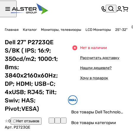
Главная
Каталог
Мониторы, телевизоры
LCD Мониторы
25"-32"
Dell 27" P2723QE
Нет в наличии
S/BK ( IPS; 16:9;
350cd/m2; 1000:1;
Рассчитать доставку
8ms;
Нашли дешевле?
3840x2160x60Hz;
Хочу в подарок
DP; HDMI; USB-C;
4xUSB; RJ45; Tilt;
Swiv; HAS;
Pivot;VESA)
Все товары Dell Technologies
0
Нет отзывов
Все товары категории
Арт.
P2723QE