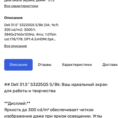
Диагональ экрана, дюйм
:
31.5
Все характеристики
Описание
Dell 31.5" S3225QS S/Bk (VA; 16:9;
300 cd/m2; 3000:1;
3840x2160x120Hz; 4ms; 1,07bln
col;178/178; DP1.4;2xHDMI;Spk
2x5W;Tilt;Swiv; HAS;VESA)
Все описание
Описание
Отзывы
Характеристики
Доставк
## Dell 31.5” S3225QS S/Bk: Ваш идеальный экран
для работы и творчества
**Дисплей:**
Яркость до 300 cd/m² обеспечивает четкое
изображение даже при ярком освещении. Углы