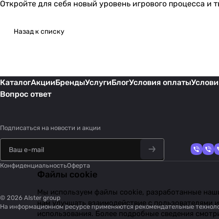
Откройте для себя новый уровень игрового процесса и т
Назад к списку
Каталог
Акции
Бренды
Услуги
Блог
Условия оплаты
Услови
Вопрос ответ
Подписаться
на новости и акции
Конфиденциальность
Оферта
Файлы cookie
Мы используем файлы cookie, разработанные наши
© 2026 Alster group
нам улучшать взаимодействие с пользователями и
На информационном ресурсе применяются
рекомендательные технол
использования. Более подробные сведения смотр