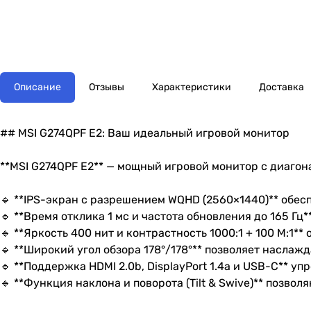
Описание
Отзывы
Характеристики
Доставка
## MSI G274QPF E2: Ваш идеальный игровой монитор
**MSI G274QPF E2** — мощный игровой монитор с диаго
🔹 **IPS-экран с разрешением WQHD (2560×1440)** обе
🔹 **Время отклика 1 мс и частота обновления до 165 
🔹 **Яркость 400 нит и контрастность 1000:1 + 100 M:1
🔹 **Широкий угол обзора 178°/178°** позволяет насла
🔹 **Поддержка HDMI 2.0b, DisplayPort 1.4a и USB-C** 
🔹 **Функция наклона и поворота (Tilt & Swive)** позв