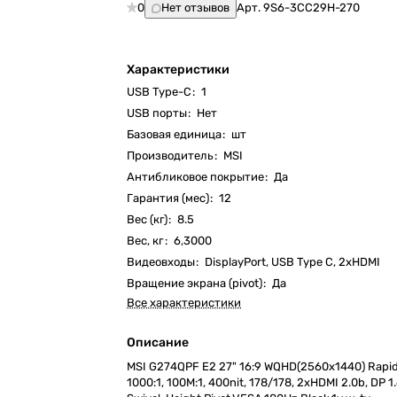
0
Нет отзывов
Арт.
9S6-3CC29H-270
Характеристики
USB Type-C
:
1
USB порты
:
Нет
Базовая единица
:
шт
Производитель
:
MSI
Антибликовое покрытие
:
Да
Гарантия (мес)
:
12
Вес (кг)
:
8.5
Вес, кг
:
6,3000
Видеовходы
:
DisplayPort, USB Type C, 2xHDMI
Вращение экрана (pivot)
:
Да
Все характеристики
Описание
MSI G274QPF E2 27" 16:9 WQHD(2560x1440) Rapid 
1000:1, 100M:1, 400nit, 178/178, 2xHDMI 2.0b, DP 1.