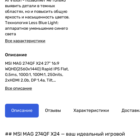
AI Vision - позволяет не только
выявить детали в темных
областях, но и повысить общую
яркость и насыщенность цветов.
Технология Less Blue Light:
аппаратное уменьшение синего
света
Все характеристики
Описание
MSI MAG 274QF X24 27" 16:9
WQHD(2560x1440) Rapid IPS Flat,
0,5ms, 1000:1, 100M:1, 250nits,
2xHDMI 2.0b, DP 1.4a, Tilt,
VESA,240Hz,Black,1y w-ty
Все описание
Описание
Отзывы
Характеристики
Доставк
## MSI MAG 274QF X24 — ваш идеальный игровой