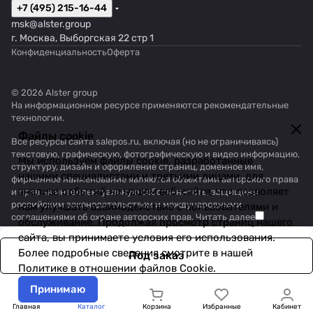
+7 (495) 215-16-44
msk@alster.group
г. Москва, Выборгская 22 стр 1
Конфиденциальность
Оферта
© 2026 Alster group
На информационном ресурсе применяются
рекомендательные
технологии
.
Файлы cookie
Все ресурсы сайта salepos.ru, включая (но не ограничиваясь)
текстовую, графическую, фотографическую и видео информацию,
Мы используем файлы cookie, разработанные
структуру, дизайн и оформление страниц, доменное имя,
нашими специалистами и третьими лицами, для
фирменное наименование являются объектами авторского права
анализа событий на нашем веб-сайте, что позволяет
и прав на интеллектуальную собственность, защищены
российским законодательством и международными
нам улучшать взаимодействие с пользователями и
соглашениями об охране авторских прав.
Читать далее
обслуживание. Продолжая просмотр страниц нашего
сайта, вы принимаете условия его использования.
Более подробные сведения смотрите в нашей
Под заказ
Политике в отношении файлов Cookie
.
Принимаю
Главная
Каталог
Корзина
Избранные
Кабинет