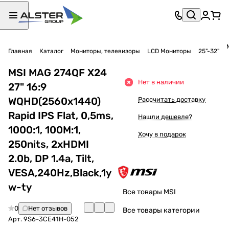
Главная
Каталог
Мониторы, телевизоры
LCD Мониторы
25"-32"
MSI MAG 274QF X24
Нет в наличии
27" 16:9
WQHD(2560x1440)
Рассчитать доставку
Rapid IPS Flat, 0,5ms,
Нашли дешевле?
1000:1, 100M:1,
Хочу в подарок
250nits, 2xHDMI
2.0b, DP 1.4a, Tilt,
VESA,240Hz,Black,1y
w-ty
Все товары MSI
0
Нет отзывов
Все товары категории
Арт.
9S6-3CE41H-052