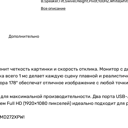
B,Speaker,Tilt,Swivel,Height,Pivot,100HZ,White(whit
ty
Все описание
Дополнительно
енит четкость картинки и скорость отклика. Монитор с 
а всего 1 мс делает каждую сцену плавной и реалистичн
ора 178° обеспечат отличное изображение с любой точки
-C для максимальной производительности. Два порта USB
м Full HD (1920×1080 пикселей) идеально подходит для 
 MD272XPW!