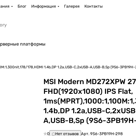
ания
Блог
Информация
Галерея
Контакты
рверные платформы
0M:1,300nit,178/178,HDMI 1.4b,DP 1.2a,USB-C,2xUSB-A,USB-B,Sp (9S6-3PB19H-
MSI Modern MD272XPW 27"
FHD(1920x1080) IPS Flat,
1ms(MPRT),1000:1,100M:1,
1.4b,DP 1.2a,USB-C,2xUSB
A,USB-B,Sp (9S6-3PB19H
0
Нет отзывов
Арт.
9S6-3PB19H-298