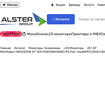
Москва
Акции
Бренды
Услуги
Комп
Каталог
Ноутбуки
Моноблоки
LCD мониторы
Принтеры и МФУ
Се
Главная
Каталог
Мониторы, телевизоры
LCD Мониторы
25"-32"
MSI Modern MD272XPW 27" 16:9 FHD(1920x1080) IPS Flat, 1ms(MPRT),1000:1,10