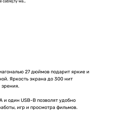
e cable),1y war-
диагональю 27 дюймов подарит яркие и
ой. Яркость экрана до 300 нит
 зрения.
-A и один USB-B позволят удобно
работы, игр и просмотра фильмов.