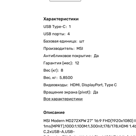
Характеристики
USB Type-C
:
1
USB порты
:
4
Базовая единица
:
шт
Производитель
:
MSI
Антибликовое покрытие
:
Да
Гарантия (мес)
:
12
Вес (кг)
:
8
Вес, кг
:
5,8500
Видеовходы
:
HDMI, DisplayPort, Type C
Вращение экрана (pivot)
:
Да
Все характеристики
Описание
MSI Modern MD272XPW 27" 16:9 FHD(1920x1080) IP
1ms(MPRT),1000:1,100M:1,300nit,178/178,HDMI 1.4
C,2xUSB-A,USB-