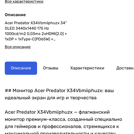
Все характеристики
Описание
Acer Predator X34Vbmiiphuzx 34"
OLED 3440x1440 175 Hz
1000cd/m2 0,03ms 2xHDMI(2.0) +
1xDP + 1xType-C(PD65W) +
USB3.2 (2Up2Down) + Audio
Все описание
out+Speaker 5Wx2 120 H.Adj
Описание
Отзывы
Характеристики
Доставк
## Монитор Acer Predator X34Vbmiiphuzx: ваш
идеальный экран для игр и творчества
Acer Predator X34Vbmiiphuzx — флагманский
монитор премиум-класса, созданный специально
для геймеров и профессионалов, стремящихся к
максимальной производительности и качеству