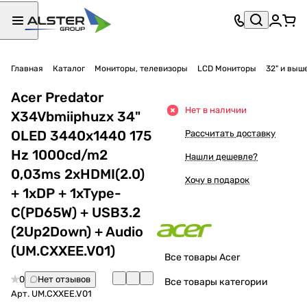
Главная
Каталог
Мониторы, телевизоры
LCD Мониторы
32" и выш
Acer Predator
Нет в наличии
X34Vbmiiphuzx 34"
OLED 3440x1440 175
Рассчитать доставку
Hz 1000cd/m2
Нашли дешевле?
0,03ms 2xHDMI(2.0)
Хочу в подарок
+ 1xDP + 1xType-
C(PD65W) + USB3.2
(2Up2Down) + Audio
(UM.CXXEE.V01)
Все товары Acer
0
Нет отзывов
Все товары категории
Арт.
UM.CXXEE.V01