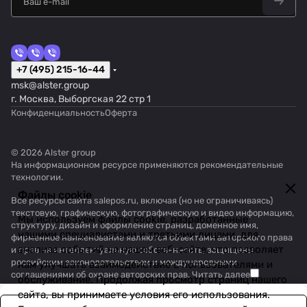
+7 (495) 215-16-44
msk@alster.group
г. Москва, Выборгская 22 стр 1
Конфиденциальность
Оферта
© 2026 Alster group
На информационном ресурсе применяются
рекомендательные
технологии
.
Файлы cookie
Все ресурсы сайта salepos.ru, включая (но не ограничиваясь)
текстовую, графическую, фотографическую и видео информацию,
Мы используем файлы cookie, разработанные
структуру, дизайн и оформление страниц, доменное имя,
нашими специалистами и третьими лицами, для
фирменное наименование являются объектами авторского права
анализа событий на нашем веб-сайте, что позволяет
и прав на интеллектуальную собственность, защищены
российским законодательством и международными
нам улучшать взаимодействие с пользователями и
соглашениями об охране авторских прав.
Читать далее
обслуживание. Продолжая просмотр страниц нашего
сайта, вы принимаете условия его использования.