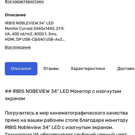
Все характеристики
Описание
IRBIS NOBLEVIEW 34'' LED
Monitor Curved 3440x1440, 21:9,
VA, 400 cd/m2, 4000:1, 3ms,
HDMI, DP USB-C(65W) USB-Ax2
USB-B Audio output 165Hz Tilt
Все описание
Height Swivel внешн. Бп VESA
Black 3y (China)
Описание
Отзывы
Характеристики
Доставк
## IRBIS NOBEVIEW 34'' LED Монитор с изогнутым
экраном
Погрузитесь в мир кинематографического качества
прямо на вашем рабочем столе благодаря монитору
IRBIS Nobleview 34'' LED с изогнутым экраном.
Технология VA обеспечивает глубокий черный цвет