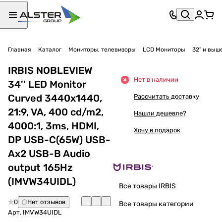
Главная
Каталог
Мониторы, телевизоры
LCD Мониторы
32" и выш
IRBIS NOBLEVIEW
Нет в наличии
34'' LED Monitor
Curved 3440x1440,
Рассчитать доставку
21:9, VA, 400 cd/m2,
Нашли дешевле?
4000:1, 3ms, HDMI,
Хочу в подарок
DP USB-C(65W) USB-
Ax2 USB-B Audio
output 165Hz
(IMVW34UIDL)
Все товары IRBIS
0
Нет отзывов
Все товары категории
Арт.
IMVW34UIDL