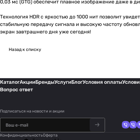
0,03 мс (GTG) обеспечит плавное изображение даже в д
Технология HDR с яркостью до 1000 нит позволит увидет
стабильную передачу сигнала и высокую частоту обновл
экран завтрашнего дня уже сегодня!
Назад к списку
Каталог
Акции
Бренды
Услуги
Блог
Условия оплаты
Услови
Вопрос ответ
Подписаться
на новости и акции
Конфиденциальность
Оферта