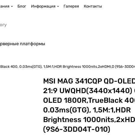
ания
Блог
Информация
Галерея
Контакты
рверные платформы
lack 400, 0.03ms(GTG), 1,5M:1,HDR Brightness 1000nits,2xHDMI,D (9S6-3DD0
MSI MAG 341CQP QD-OLED
21:9 UWQHD(3440x1440)
OLED 1800R,TrueBlack 40
0.03ms(GTG), 1,5M:1,HDR
Brightness 1000nits,2xHD
(9S6-3DD04T-010)