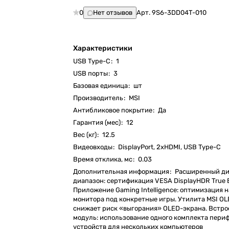
0
Нет отзывов
Арт.
9S6-3DD04T-010
Характеристики
USB Type-C
:
1
USB порты
:
3
Базовая единица
:
шт
Производитель
:
MSI
Антибликовое покрытие
:
Да
Гарантия (мес)
:
12
Вес (кг)
:
12.5
Видеовходы
:
DisplayPort, 2xHDMI, USB Type-C
Время отклика, мс
:
0.03
Дополнительная информация
:
Расширенный д
диапазон: сертификация VESA DisplayHDR True B
Приложение Gaming Intelligence: оптимизация 
монитора под конкретные игры. Утилита MSI OLE
снижает риск «выгорания» OLED-экрана. Встр
модуль: использование одного комплекта пер
устройств для нескольких компьютеров