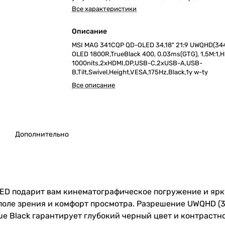
Все характеристики
Описание
MSI MAG 341CQP QD-OLED 34,18" 21:9 UWQHD(34
OLED 1800R,TrueBlack 400, 0.03ms(GTG), 1,5M:1,
1000nits,2xHDMI,DP,USB-C,2xUSB-A,USB-
B,Tilt,Swivel,Height,VESA,175Hz,Black,1y w-ty
Все описание
Дополнительно
LED подарит вам кинематографическое погружение и ярк
 поле зрения и комфорт просмотра. Разрешение UWQHD (
e Black гарантирует глубокий черный цвет и контрастнос