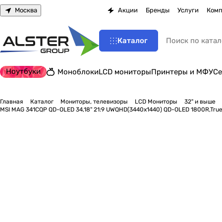
Москва
Акции
Бренды
Услуги
Комп
Каталог
Ноутбуки
Моноблоки
LCD мониторы
Принтеры и МФУ
Се
Главная
Каталог
Мониторы, телевизоры
LCD Мониторы
32" и выше
MSI MAG 341CQP QD-OLED 34,18" 21:9 UWQHD(3440x1440) QD-OLED 1800R,TrueB