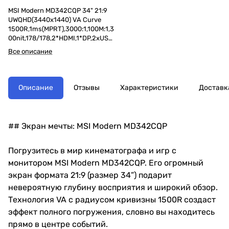
MSI Modern MD342CQP 34" 21:9
UWQHD(3440x1440) VA Curve
1500R,1ms(MPRT),3000:1,100M:1,3
00nit,178/178,2*HDMI,1*DP,2xUSB
Type-A,USB Type-B,USB Type-
Все описание
C,Speaker,Tilt,Swivel,Height,120Hz,
Black,1y war-ty
Описание
Отзывы
Характеристики
Доставк
## Экран мечты: MSI Modern MD342CQP
Погрузитесь в мир кинематографа и игр с
монитором MSI Modern MD342CQP. Его огромный
экран формата 21:9 (размер 34”) подарит
невероятную глубину восприятия и широкий обзор.
Технология VA с радиусом кривизны 1500R создаст
эффект полного погружения, словно вы находитесь
прямо в центре событий.