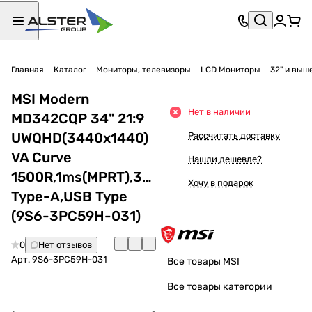
Главная
Каталог
Мониторы, телевизоры
LCD Мониторы
32" и выш
MSI Modern
Нет в наличии
MD342CQP 34" 21:9
UWQHD(3440x1440)
Рассчитать доставку
VA Curve
Нашли дешевле?
1500R,1ms(MPRT),3000:1,100M:1,300nit,178
Хочу в подарок
Type-A,USB Type
(9S6-3PC59H-031)
0
Нет отзывов
Арт.
9S6-3PC59H-031
Все товары MSI
Все товары категории