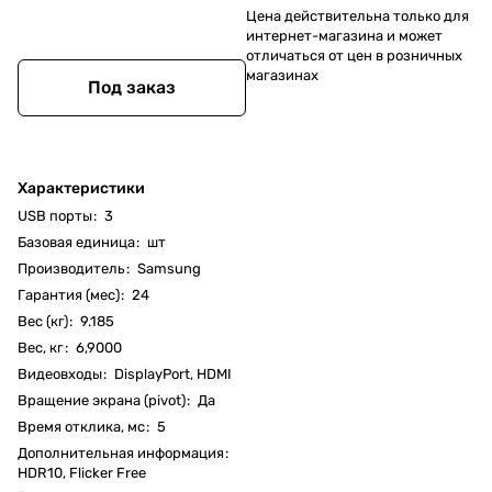
Цена действительна только для
интернет-магазина и может
отличаться от цен в розничных
магазинах
Под заказ
Характеристики
USB порты
:
3
Базовая единица
:
шт
Производитель
:
Samsung
Гарантия (мес)
:
24
Вес (кг)
:
9.185
Вес, кг
:
6,9000
Видеовходы
:
DisplayPort, HDMI
Вращение экрана (pivot)
:
Да
Время отклика, мс
:
5
Дополнительная информация
:
HDR10, Flicker Free