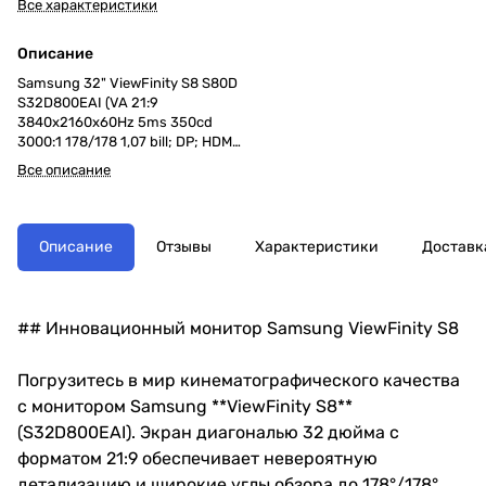
Все характеристики
Описание
Samsung 32" ViewFinity S8 S80D
S32D800EAI (VA 21:9
3840x2160x60Hz 5ms 350cd
3000:1 178/178 1,07 bill; DP; HDMI;
USB3.0x3 RJ45 HAS Tilt Swiv
Все описание
VESA Black
Описание
Отзывы
Характеристики
Доставк
## Инновационный монитор Samsung ViewFinity S8
Погрузитесь в мир кинематографического качества
с монитором Samsung **ViewFinity S8**
(S32D800EAI). Экран диагональю 32 дюйма с
форматом 21:9 обеспечивает невероятную
детализацию и широкие углы обзора до 178°/178°.