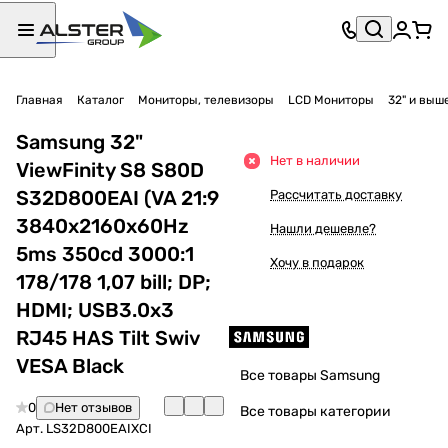
Главная
Каталог
Мониторы, телевизоры
LCD Мониторы
32" и выш
Samsung 32"
Нет в наличии
ViewFinity S8 S80D
S32D800EAI (VA 21:9
Рассчитать доставку
3840x2160x60Hz
Нашли дешевле?
5ms 350cd 3000:1
Хочу в подарок
178/178 1,07 bill; DP;
HDMI; USB3.0x3
RJ45 HAS Tilt Swiv
VESA Black
Все товары Samsung
0
Нет отзывов
Все товары категории
Арт.
LS32D800EAIXCI