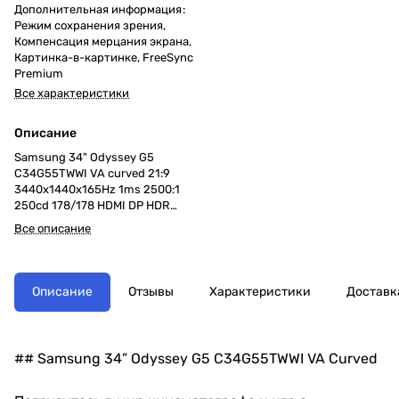
Дополнительная информация
:
Режим сохранения зрения,
Компенсация мерцания экрана,
Картинка-в-картинке, FreeSync
Premium
Все характеристики
Описание
Samsung 34" Odyssey G5
C34G55TWWI VA curved 21:9
3440x1440x165Hz 1ms 2500:1
250cd 178/178 HDMI DP HDR
FreeSync Premium VESA Black 2
Все описание
years
Описание
Отзывы
Характеристики
Доставк
## Samsung 34” Odyssey G5 C34G55TWWI VA Curved