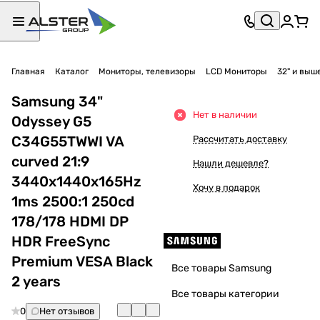
Главная
Каталог
Мониторы, телевизоры
LCD Мониторы
32" и выш
Samsung 34"
Нет в наличии
Odyssey G5
C34G55TWWI VA
Рассчитать доставку
curved 21:9
Нашли дешевле?
3440x1440x165Hz
Хочу в подарок
1ms 2500:1 250cd
178/178 HDMI DP
HDR FreeSync
Premium VESA Black
Все товары Samsung
2 years
Все товары категории
0
Нет отзывов