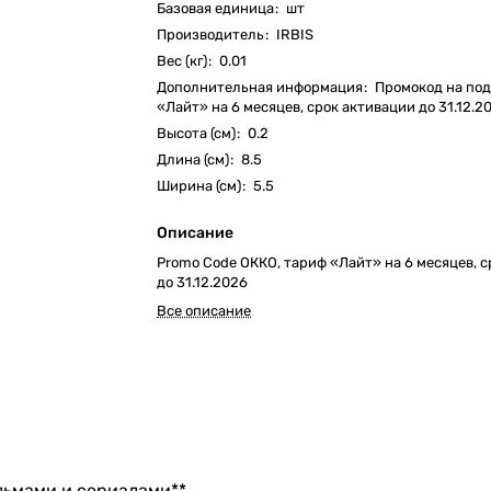
Базовая единица
:
шт
Производитель
:
IRBIS
Вес (кг)
:
0.01
Дополнительная информация
:
Промокод на под
«Лайт» на 6 месяцев, срок активации до 31.12.2
Высота (см)
:
0.2
Длина (см)
:
8.5
Ширина (см)
:
5.5
Описание
Promo Code ОККО, тариф «Лайт» на 6 месяцев, 
до 31.12.2026
Все описание
ьмами и сериалами**