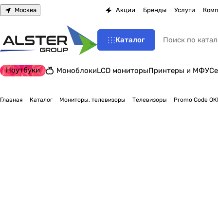
Москва
Акции
Бренды
Услуги
Комп
Каталог
Ноутбуки
Моноблоки
LCD мониторы
Принтеры и МФУ
Се
Главная
Каталог
Мониторы, телевизоры
Телевизоры
Promo Code ОКК