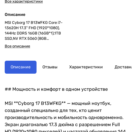
Все характеристики
Описание
MSI Cyborg 17 B13WFKG Core i7-
13620H 17.3" FHD (1920*1080),
144Hz DDR5 16GB (16GB*1),1TB
SSD,NV RTX 5060 (8GB
GDDR7),55.2Whr,2,5kg,DOS,1y,Tran
Все описание
slucent Black
Описание
Отзывы
Характеристики
Доставк
## Мощность и комфорт в одном устройстве
MSI **Cyborg 17 B13WFKG** — мощный ноутбук,
созданный специально для тех, кто ценит
производительность и мобильность одновременно.
Экран диагональю 17.3 дюйма с разрешением Full
HD (1920x1080 пикселей) и частотой обновления 144