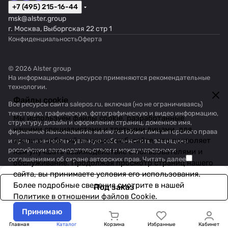
+7 (495) 215-16-44
msk@alster.group
г. Москва, Выборгская 22 стр 1
Конфиденциальность
Оферта
© 2026 Alster group
На информационном ресурсе применяются
рекомендательные
технологии
.
Файлы cookie
Все ресурсы сайта salepos.ru, включая (но не ограничиваясь)
текстовую, графическую, фотографическую и видео информацию,
Мы используем файлы cookie, разработанные
структуру, дизайн и оформление страниц, доменное имя,
нашими специалистами и третьими лицами, для
фирменное наименование являются объектами авторского права
анализа событий на нашем веб-сайте, что позволяет
и прав на интеллектуальную собственность, защищены
российским законодательством и международными
нам улучшать взаимодействие с пользователями и
соглашениями об охране авторских прав.
Читать далее
обслуживание. Продолжая просмотр страниц нашего
сайта, вы принимаете условия его использования.
Более подробные сведения смотрите в нашей
Под заказ
Политике в отношении файлов Cookie
.
Принимаю
Главная
Каталог
Корзина
Избранные
Кабинет