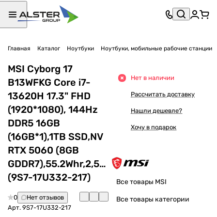
Главная
Каталог
Ноутбуки
Ноутбуки, мобильные рабочие станции
MSI Cyborg 17
Нет в наличии
B13WFKG Core i7-
13620H 17.3" FHD
Рассчитать доставку
(1920*1080), 144Hz
Нашли дешевле?
DDR5 16GB
Хочу в подарок
(16GB*1),1TB SSD,NV
RTX 5060 (8GB
GDDR7),55.2Whr,2,5kg,DO
(9S7-17U332-217)
Все товары MSI
0
Нет отзывов
Все товары категории
Арт.
9S7-17U332-217