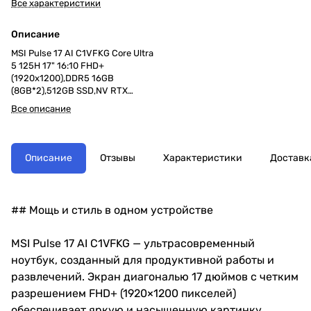
Все характеристики
Описание
MSI Pulse 17 AI C1VFKG Core Ultra
5 125H 17" 16:10 FHD+
(1920x1200),DDR5 16GB
(8GB*2),512GB SSD,NV RTX
4060,GDDR6
Все описание
8GB,backlight,Black,90Whr,2.8kg,
DOS,KB Eng/Rus
Описание
Отзывы
Характеристики
Доставк
## Мощь и стиль в одном устройстве
MSI Pulse 17 AI C1VFKG — ультрасовременный
ноутбук, созданный для продуктивной работы и
развлечений. Экран диагональю 17 дюймов с четким
разрешением FHD+ (1920×1200 пикселей)
обеспечивает яркую и насыщенную картинку.