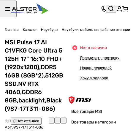
Главная
Каталог
Ноутбуки
Ноутбуки, мобильные рабочие станции
MSI Pulse 17 AI
Нет в наличии
C1VFKG Core Ultra 5
125H 17" 16:10 FHD+
Рассчитать доставку
(1920x1200),DDR5
Нашли дешевле?
16GB (8GB*2),512GB
Хочу в подарок
SSD,NV RTX
4060,GDDR6
8GB,backlight,Black
(9S7-17T311-086)
Все товары MSI
0
Нет отзывов
Все товары категории
Арт.
9S7-17T311-086