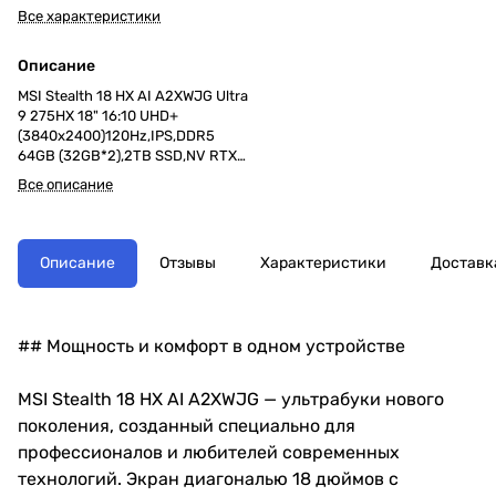
Все характеристики
Описание
MSI Stealth 18 HX AI A2XWJG Ultra
9 275HX 18" 16:10 UHD+
(3840x2400)120Hz,IPS,DDR5
64GB (32GB*2),2TB SSD,NV RTX
5090(24GB
Все описание
GDDR7),99.9Whr,2.89kg,1y,Win11Ho
me,Midnight Black
Описание
Отзывы
Характеристики
Доставк
## Мощность и комфорт в одном устройстве
MSI Stealth 18 HX AI A2XWJG — ультрабуки нового
поколения, созданный специально для
профессионалов и любителей современных
технологий. Экран диагональю 18 дюймов с