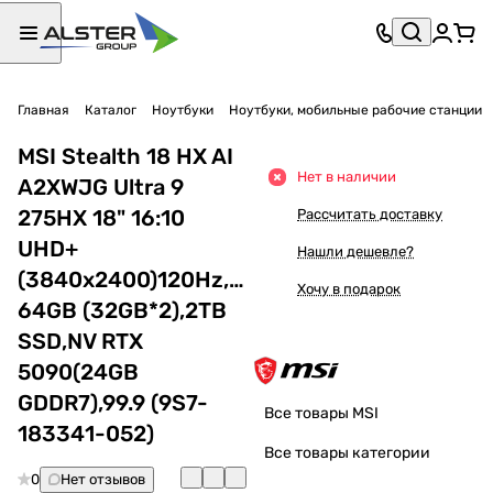
Главная
Каталог
Ноутбуки
Ноутбуки, мобильные рабочие станции
MSI Stealth 18 HX AI
Нет в наличии
A2XWJG Ultra 9
275HX 18" 16:10
Рассчитать доставку
UHD+
Нашли дешевле?
(3840x2400)120Hz,IPS,DDR5
Хочу в подарок
64GB (32GB*2),2TB
SSD,NV RTX
5090(24GB
GDDR7),99.9 (9S7-
Все товары MSI
183341-052)
Все товары категории
0
Нет отзывов