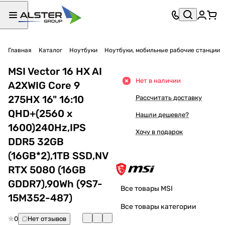
Главная
Каталог
Ноутбуки
Ноутбуки, мобильные рабочие станции
MSI Vector 16 HX AI
Нет в наличии
A2XWIG Core 9
275HX 16" 16:10
Рассчитать доставку
QHD+(2560 x
Нашли дешевле?
1600)240Hz,IPS
Хочу в подарок
DDR5 32GB
(16GB*2),1TB SSD,NV
RTX 5080 (16GB
GDDR7),90Wh (9S7-
Все товары MSI
15M352-487)
Все товары категории
0
Нет отзывов