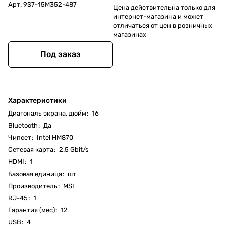
Арт.
9S7-15M352-487
Цена действительна только для
интернет-магазина и может
отличаться от цен в розничных
магазинах
Под заказ
Характеристики
Диагональ экрана, дюйм
:
16
Bluetooth
:
Да
Чипсет
:
Intel HM870
Cетевая карта
:
2.5 Gbit/s
HDMI
:
1
Базовая единица
:
шт
Производитель
:
MSI
RJ-45
:
1
Гарантия (мес)
:
12
USB
:
4