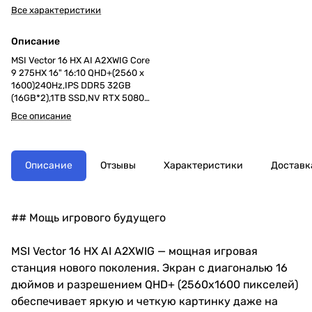
Все характеристики
Описание
MSI Vector 16 HX AI A2XWIG Core
9 275HX 16" 16:10 QHD+(2560 x
1600)240Hz,IPS DDR5 32GB
(16GB*2),1TB SSD,NV RTX 5080
(16GB
Все описание
GDDR7),90Whr,2.7kg,1y,Dos,Cosmo
s Gray
Описание
Отзывы
Характеристики
Доставк
## Мощь игрового будущего
MSI Vector 16 HX AI A2XWIG — мощная игровая
станция нового поколения. Экран с диагональю 16
дюймов и разрешением QHD+ (2560x1600 пикселей)
обеспечивает яркую и четкую картинку даже на