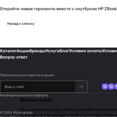
Откройте новые горизонты вместе с ноутбуком HP ZBook Fi
Назад к списку
Каталог
Акции
Бренды
Услуги
Блог
Условия оплаты
Услови
Вопрос ответ
Подписаться
на новости и акции
Конфиденциальность
Оферта
Файлы cookie
Мы используем файлы cookie, разработанные наши
© 2026 Alster group
нам улучшать взаимодействие с пользователями и