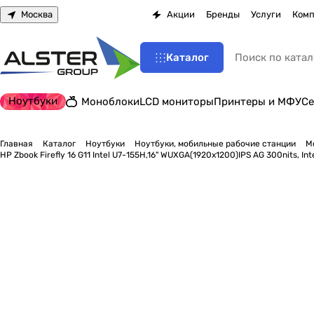
Москва
Акции
Бренды
Услуги
Комп
Каталог
Ноутбуки
Моноблоки
LCD мониторы
Принтеры и МФУ
Се
Главная
Каталог
Ноутбуки
Ноутбуки, мобильные рабочие станции
М
HP Zbook Firefly 16 G11 Intel U7-155H,16" WUXGA(1920x1200)IPS AG 300nits, In