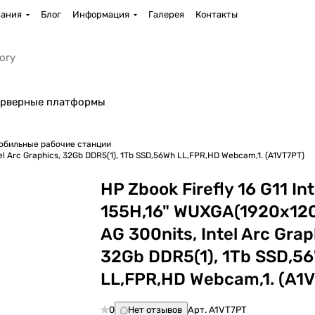
ания
Блог
Информация
Галерея
Контакты
рверные платформы
обильные рабочие станции
tel Arc Graphics, 32Gb DDR5(1), 1Tb SSD,56Wh LL,FPR,HD Webcam,1. (A1VT7PT)
HP Zbook Firefly 16 G11 Int
155H,16" WUXGA(1920x12
AG 300nits, Intel Arc Grap
32Gb DDR5(1), 1Tb SSD,5
LL,FPR,HD Webcam,1. (A1
0
Нет отзывов
Арт.
A1VT7PT