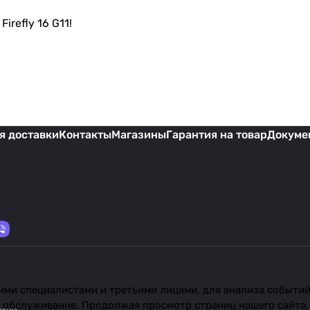
refly 16 G11!
я доставки
Контакты
Магазины
Гарантия на товар
Докуме
ми специалистами и третьими лицами, для анализа событий 
 обслуживание. Продолжая просмотр страниц нашего сайта,