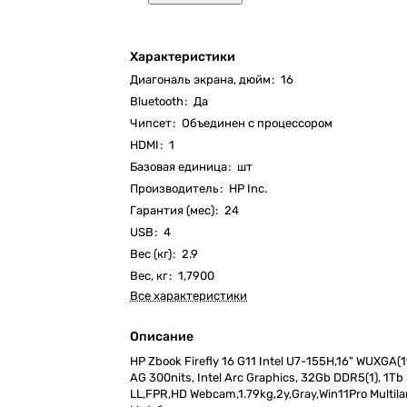
Характеристики
Диагональ экрана, дюйм
:
16
Bluetooth
:
Да
Чипсет
:
Объединен с процессором
HDMI
:
1
Базовая единица
:
шт
Производитель
:
HP Inc.
Гарантия (мес)
:
24
USB
:
4
Вес (кг)
:
2.9
Вес, кг
:
1,7900
Все характеристики
Описание
HP Zbook Firefly 16 G11 Intel U7-155H,16" WUXGA
AG 300nits, Intel Arc Graphics, 32Gb DDR5(1), 1T
LL,FPR,HD Webcam,1.79kg,2y,Gray,Win11Pro Multila