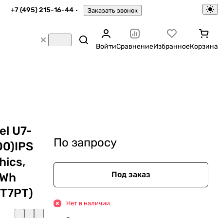
+7 (495) 215-16-44
Заказать звонок
Войти
Сравнение
Избранное
Корзина
el U7-
По запросу
00)IPS
hics,
Под заказ
6Wh
VT7PT)
Нет в наличии