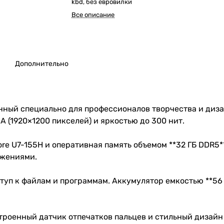
kbd, без евровилки
Все описание
Дополнительно
зданный специально для профессионалов творчества и диз
 (1920×1200 пикселей) и яркостью до 300 нит.
 Core U7-155H и оперативная память объемом **32 ГБ DDR
ложениями.
ступ к файлам и программам. Аккумулятор емкостью **56
строенный датчик отпечатков пальцев и стильный дизай