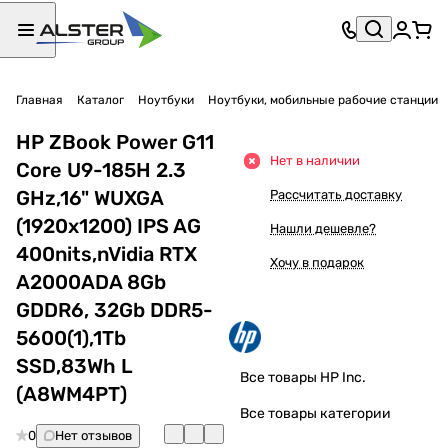
Главная
Каталог
Ноутбуки
Ноутбуки, мобильные рабочие станции
HP ZBook Power G11
Нет в наличии
Core U9-185H 2.3
GHz,16" WUXGA
Рассчитать доставку
(1920x1200) IPS AG
Нашли дешевле?
400nits,nVidia RTX
Хочу в подарок
A2000ADA 8Gb
GDDR6, 32Gb DDR5-
5600(1),1Tb
SSD,83Wh L
Все товары HP Inc.
(A8WM4PT)
Все товары категории
0
Нет отзывов