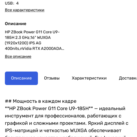
USB
:
4
Все характеристики
Описание
HP ZBook Power G11 Core U9-
185H 2.3 GHz,16" WUXGA
(1920x1200) IPS AG
400nits,nVidia RTX A2000ADA
8Gb GDDR6, 32Gb DDR5-
Все описание
5600(1),1Tb SSD,83Wh
LL,FPR,2,0kg,2y,HD
Webcam+IR,Win11Pro(multilang),
eng/rus kbd
Описание
Отзывы
Характеристики
Доставк
## Мощность в каждом кадре
**HP ZBook Power G11 Core U9-185H** — идеальный
инструмент для профессионалов, работающих с
графикой и сложными проектами. Яркий дисплей с
IPS-матрицей и четкостью WUXGA обеспечивает