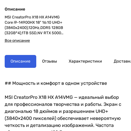
Описание
MSI CreatorPro X18 HX A14VMG
Core i9-14900HX 18" 16:10 UHD+
(3840x2400),120Hz,DDR5 128GB
(32GB*4),1TB SSD,NV RTX 5000
Ada (16GB
Все описание
GDDR6),99Whr,3,6kg,2y,Win11Pro,L
unar Gray
Описание
Отзывы
Характеристики
Доставк
## Мощность и комфорт в одном устройстве
MSI CreatorPro X18 HX A14VMG — идеальный выбор
для профессионалов творчества и работы. Экран с
диагональю 18 дюймов и разрешением UHD+
(3840×2400 пикселей) обеспечивает невероятную
четкость и детализацию изображений. Частота