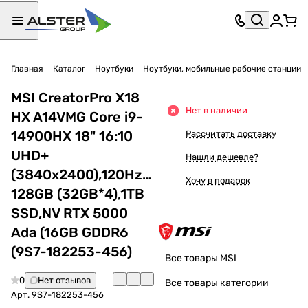
Главная
Каталог
Ноутбуки
Ноутбуки, мобильные рабочие станции
MSI CreatorPro X18
Нет в наличии
HX A14VMG Core i9-
14900HX 18" 16:10
Рассчитать доставку
UHD+
Нашли дешевле?
(3840x2400),120Hz,DDR5
Хочу в подарок
128GB (32GB*4),1TB
SSD,NV RTX 5000
Ada (16GB GDDR6
(9S7-182253-456)
Все товары MSI
0
Нет отзывов
Все товары категории
Арт.
9S7-182253-456