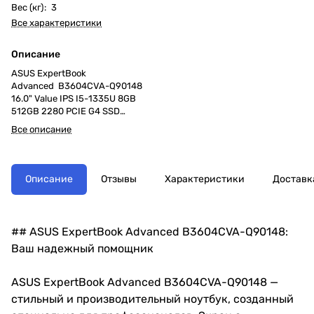
Вес (кг)
:
3
Все характеристики
Описание
ASUS ExpertBook
Advanced B3604CVA-Q90148
16.0" Value IPS I5-1335U 8GB
512GB 2280 PCIE G4 SSD
16.0 WUXGA(WU) 1920X1200 16:10
Все описание
Bend+300nits Anti-Glare
NTSC:45% Wide View Without OS
Описание
Отзывы
Характеристики
Доставк
## ASUS ExpertBook Advanced B3604CVA-Q90148:
Ваш надежный помощник
ASUS ExpertBook Advanced B3604CVA-Q90148 —
стильный и производительный ноутбук, созданный