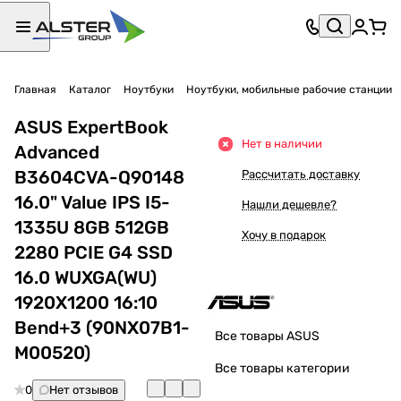
Главная
Каталог
Ноутбуки
Ноутбуки, мобильные рабочие станции
ASUS ExpertBook
Нет в наличии
Advanced
B3604CVA-Q90148
Рассчитать доставку
16.0" Value IPS I5-
Нашли дешевле?
1335U 8GB 512GB
Хочу в подарок
2280 PCIE G4 SSD
16.0 WUXGA(WU)
1920X1200 16:10
Bend+3 (90NX07B1-
Все товары ASUS
M00520)
Все товары категории
0
Нет отзывов