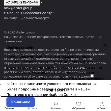
+7 (495) 215-16-44
msk@alster.group
г. Москва, Выборгская 22 стр 1
Конфиденциальность
Оферта
© 2026 Alster group
На информационном ресурсе применяются
рекомендательные
технологии
.
Файлы cookie
Все ресурсы сайта salepos.ru, включая (но не ограничиваясь)
текстовую, графическую, фотографическую и видео информацию,
Мы используем файлы cookie, разработанные
структуру, дизайн и оформление страниц, доменное имя,
нашими специалистами и третьими лицами, для
фирменное наименование являются объектами авторского права
анализа событий на нашем веб-сайте, что позволяет
и прав на интеллектуальную собственность, защищены
российским законодательством и международными
нам улучшать взаимодействие с пользователями и
соглашениями об охране авторских прав.
Читать далее
обслуживание. Продолжая просмотр страниц нашего
сайта, вы принимаете условия его использования.
Более подробные сведения смотрите в нашей
Под заказ
Политике в отношении файлов Cookie
.
Принимаю
Главная
Каталог
Корзина
Избранные
Кабинет