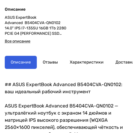
Описание
ASUS ExpertBook
Advanced B5404CVA-QN0102
14.0" IPS I7-1355U 16GB 1Tb 2280
PCIE G4 (PERFORMANCE) SSD
14.0 WQXGA(WQ) 2560x1600
Все описание
16:10 Bend+500nits(HDR) Anti-
Glare DCI-P3:100% Wide View
Without OS
Описание
Отзывы
Характеристики
Доставк
## ASUS ExpertBook Advanced B5404CVA-QN0102:
ваш идеальный рабочий инструмент
ASUS ExpertBook Advanced B5404CVA-QN0102 —
ультралёгкий ноутбук с экраном 14 дюймов и
матрицей IPS высокого разрешения (WQXGA
2560×1600 пикселей), обеспечивающей чёткость и