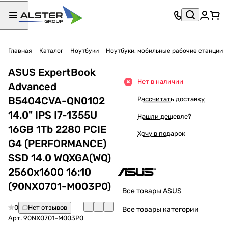
Главная
Каталог
Ноутбуки
Ноутбуки, мобильные рабочие станции
ASUS ExpertBook
Нет в наличии
Advanced
B5404CVA-QN0102
Рассчитать доставку
14.0" IPS I7-1355U
Нашли дешевле?
16GB 1Tb 2280 PCIE
Хочу в подарок
G4 (PERFORMANCE)
SSD 14.0 WQXGA(WQ)
2560x1600 16:10
(90NX0701-M003P0)
Все товары ASUS
0
Нет отзывов
Все товары категории
Арт.
90NX0701-M003P0