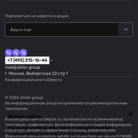
Подписаться
на новости и акции
+7 (495) 215-16-44
msk@alster.group
г. Москва, Выборгская 22 стр 1
Конфиденциальность
Оферта
© 2026 Alster group
На информационном ресурсе применяются
рекомендательные
технологии
.
Файлы cookie
Все ресурсы сайта salepos.ru, включая (но не ограничиваясь)
текстовую, графическую, фотографическую и видео информацию,
Мы используем файлы cookie, разработанные
структуру, дизайн и оформление страниц, доменное имя,
нашими специалистами и третьими лицами, для
фирменное наименование являются объектами авторского права