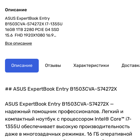
Описание
ASUS ExpertBook Entry
B1503CVA-S74272X I7-1355U
16GB 1TB 2280 PCIE G4 SSD
15.6 FHD 1920X1080 16:9
300nits Anti-Glare NTSC:45%
Все описание
Wide View Intel® UHD Graphics
WIN11 PRO 1.65 Kg
Описание
Отзывы
Характеристики
Доставк
## ASUS ExpertBook Entry B1503CVA-S74272X
ASUS ExpertBook Entry B1503CVA-S74272X —
надежный помощник профессионалов. Легкий и
компактный ноутбук с процессором Intel® Core™ i7-
1355U обеспечивает высокую производительность
даже в многозадачных режимах. 16 ГБ оперативной