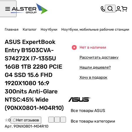
Главная
Каталог
Ноутбуки
Ноутбуки, мобильные рабочие станции
ASUS ExpertBook
Нет в наличии
Entry B1503CVA-
S74272X I7-1355U
Рассчитать доставку
16GB 1TB 2280 PCIE
Нашли дешевле?
G4 SSD 15.6 FHD
Хочу в подарок
1920X1080 16:9
300nits Anti-Glare
NTSC:45% Wide
(90NX0801-M04R10)
Все товары ASUS
0
Нет отзывов
Все товары категории
Арт.
90NX0801-M04R10