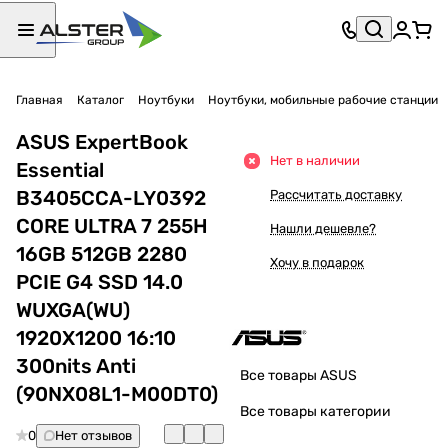
Главная
Каталог
Ноутбуки
Ноутбуки, мобильные рабочие станции
ASUS ExpertBook
Нет в наличии
Essential
B3405CCA-LY0392
Рассчитать доставку
CORE ULTRA 7 255H
Нашли дешевле?
16GB 512GB 2280
Хочу в подарок
PCIE G4 SSD 14.0
WUXGA(WU)
1920X1200 16:10
300nits Anti
Все товары ASUS
(90NX08L1-M00DT0)
Все товары категории
0
Нет отзывов