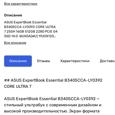
Все характеристики
Описание
ASUS ExpertBook Essential
B3405CCA-LY0392 CORE ULTRA
7 255H 16GB 512GB 2280 PCIE G4
SSD 14.0 WUXGA(WU) 1920X1200
16:10 300nits Anti-Glare
Все описание
NTSC:45% Wide View Intel®
Graphics Without OS 1.492 Kg
Описание
Отзывы
Характеристики
Доставк
## ASUS ExpertBook Essential B3405CCA-LY0392
CORE ULTRA 7
ASUS ExpertBook Essential B3405CCA-LY0392 —
стильный ультрабук с современным дизайном и
высокой производительностью. Экран формата