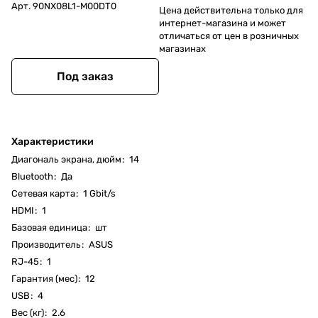
Арт.
90NX08L1-M00DT0
Цена действительна только для
интернет-магазина и может
отличаться от цен в розничных
магазинах
Под заказ
Характеристики
Диагональ экрана, дюйм
:
14
Bluetooth
:
Да
Cетевая карта
:
1 Gbit/s
HDMI
:
1
Базовая единица
:
шт
Производитель
:
ASUS
RJ-45
:
1
Гарантия (мес)
:
12
USB
:
4
Вес (кг)
:
2.6